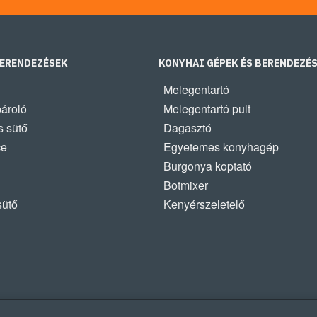
BERENDEZÉSEK
KONYHAI GÉPEK ÉS BERENDEZÉ
Melegentartó
pároló
Melegentartó pult
 sütő
Dagasztó
ce
Egyetemes konyhagép
Burgonya koptató
Botmixer
sütő
Kenyérszeletelő