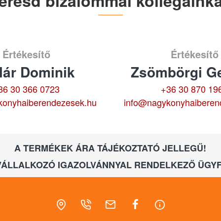
eresd bizalommal kollégáinka
Értékesítő
Értékesítő
lár Dominik
Zsömbörgi Ge
36 30 366 0723
+36 30 870 19
konyhaiberendezesek.hu
info@nagykonyhaiberen
A TERMÉKEK ÁRA TÁJÉKOZTATÓ JELLEGŰ!
VÁLLALKOZÓ IGAZOLVÁNNYAL RENDELKEZŐ ÜGYF