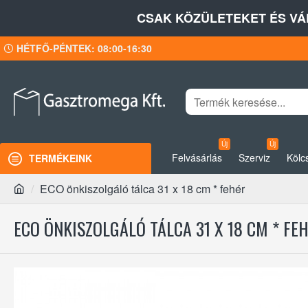
CSAK KÖZÜLETEKET ÉS VÁ
HÉTFŐ-PÉNTEK: 08:00-16:30
Új
Új
Felvásárlás
Szerviz
Kölc
TERMÉKEINK
ECO önkiszolgáló tálca 31 x 18 cm * fehér
ECO ÖNKISZOLGÁLÓ TÁLCA 31 X 18 CM * FE