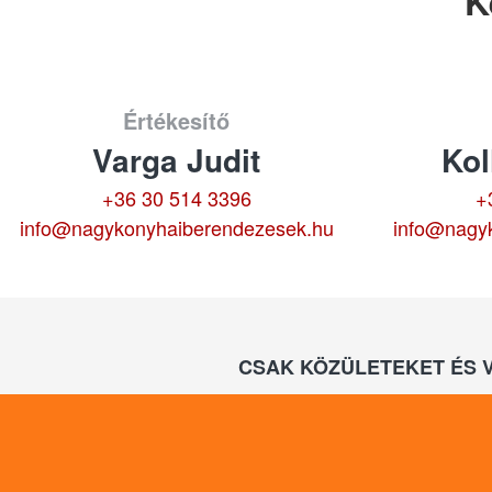
K
Értékesítő
Varga Judit
Kol
+36 30 514 3396
+
info@nagykonyhaiberendezesek.hu
info@nagy
CSAK KÖZÜLETEKET ÉS 