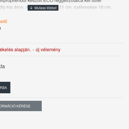
lipropilénből készült ECO reggelizőtálca két füllel
dig top áron, méretei, hossza 31 cm, szélessége 18 cm.
hető
0
tékelés alapján.
-
új vélemény
fa
RBA
FORMÁCIÓ KÉRÉSE