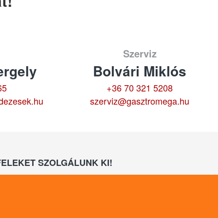
t!
Szerviz
rgely
Bolvári Miklós
65
+36 70 321 5208
dezesek.hu
szerviz@gasztromega.hu
ELEKET SZOLGÁLUNK KI!