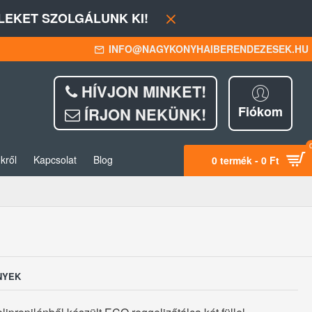
EKET SZOLGÁLUNK KI!
INFO@NAGYKONYHAIBERENDEZESEK.HU
HÍVJON MINKET!
Fiókom
ÍRJON NEKÜNK!
kről
Kapcsolat
Blog
0 termék - 0 Ft
NYEK