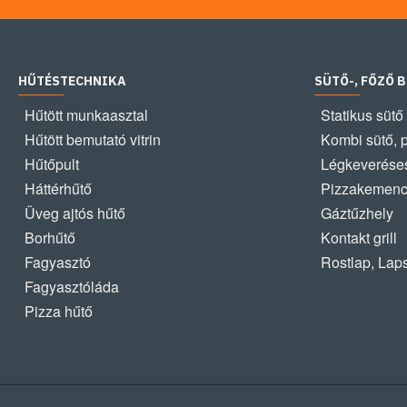
HŰTÉSTECHNIKA
SÜTŐ-, FŐZŐ 
Hűtött munkaasztal
Statikus sütő
Hűtött bemutató vitrin
Kombi sütő, 
Hűtőpult
Légkeveréses
Háttérhűtő
Pizzakemen
Üveg ajtós hűtő
Gáztűzhely
Borhűtő
Kontakt grill
Fagyasztó
Rostlap, Lap
Fagyasztóláda
Pizza hűtő