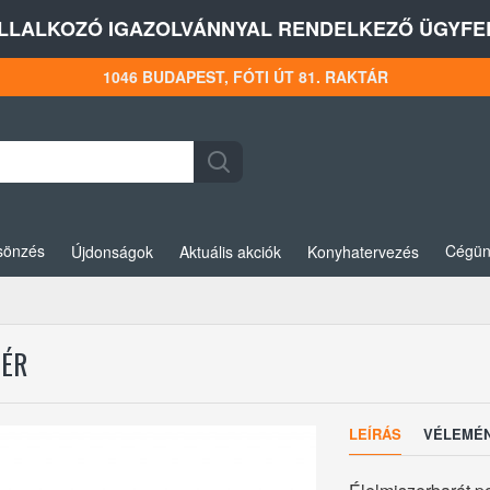
LLALKOZÓ IGAZOLVÁNNYAL RENDELKEZŐ ÜGYFEL
1046 BUDAPEST, FÓTI ÚT 81. RAKTÁR
sönzés
Cégün
Újdonságok
Aktuális akciók
Konyhatervezés
HÉR
LEÍRÁS
VÉLEMÉ