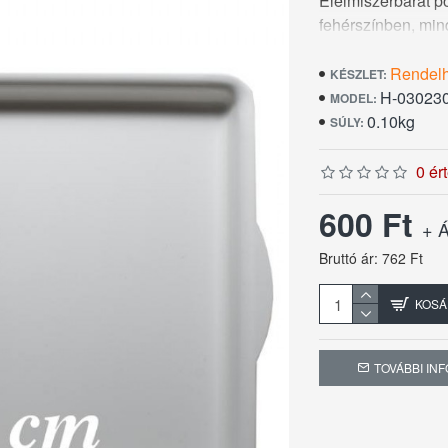
Élelmiszerbarát po
fehérszínben, min
Rendel
KÉSZLET:
H-03023
MODEL:
0.10kg
SÚLY:
0 ér
600 Ft
+ Á
Bruttó ár: 762 Ft
KOSÁ
TOVÁBBI IN