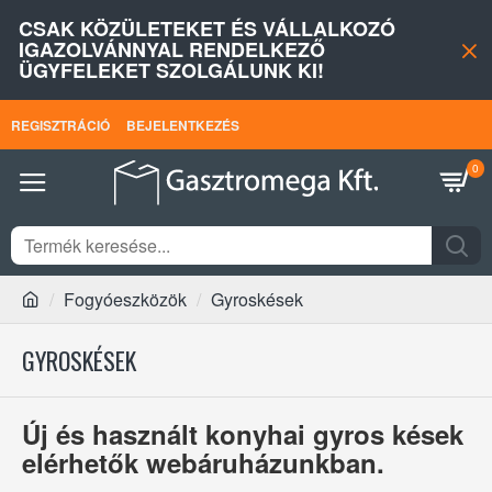
CSAK KÖZÜLETEKET ÉS VÁLLALKOZÓ
IGAZOLVÁNNYAL RENDELKEZŐ
ÜGYFELEKET SZOLGÁLUNK KI!
REGISZTRÁCIÓ
BEJELENTKEZÉS
0
Fogyóeszközök
Gyroskések
GYROSKÉSEK
Új és használt konyhai gyros kések
elérhetők webáruházunkban.