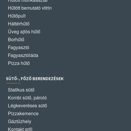
Hűtött bemutató vitrin
Hűtőpult
Háttérhűtő
Üveg ajtós hűtő
Borhűtő
Fagyasztó
Fagyasztóláda
Pizza hűtő
SÜTŐ-, FŐZŐ BERENDEZÉSEK
Statikus sütő
Kombi sütő, pároló
Légkeveréses sütő
Pizzakemence
Gáztűzhely
Kontakt grill