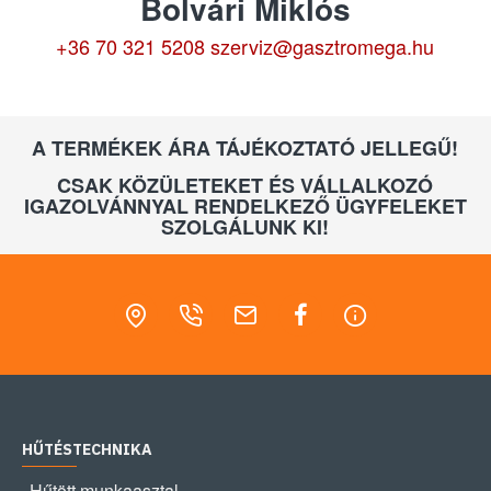
Bolvári Miklós
+36 70 321 5208
szerviz@gasztromega.hu
A TERMÉKEK ÁRA TÁJÉKOZTATÓ JELLEGŰ!
CSAK KÖZÜLETEKET ÉS VÁLLALKOZÓ
IGAZOLVÁNNYAL RENDELKEZŐ ÜGYFELEKET
SZOLGÁLUNK KI!
HŰTÉSTECHNIKA
Hűtött munkaasztal