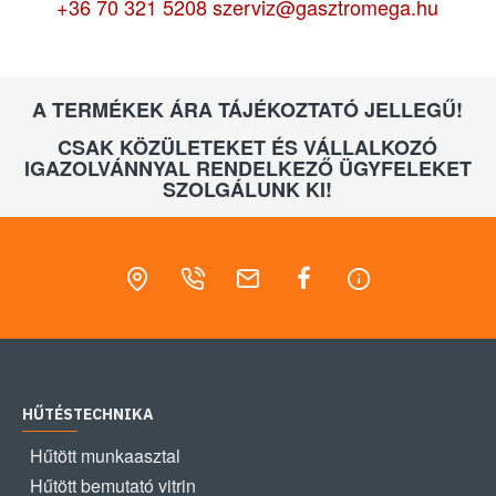
+36 70 321 5208
szerviz@gasztromega.hu
A TERMÉKEK ÁRA TÁJÉKOZTATÓ JELLEGŰ!
CSAK KÖZÜLETEKET ÉS VÁLLALKOZÓ
IGAZOLVÁNNYAL RENDELKEZŐ ÜGYFELEKET
SZOLGÁLUNK KI!
HŰTÉSTECHNIKA
Hűtött munkaasztal
Hűtött bemutató vitrin