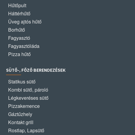
Hűtőpult
Háttérhűtő
Üveg ajtós hűtő
Borhűtő
Fagyasztó
Fagyasztóláda
Pizza hűtő
SÜTŐ-, FŐZŐ BERENDEZÉSEK
Statikus sütő
Kombi sütő, pároló
Légkeveréses sütő
Pizzakemence
Gáztűzhely
Kontakt grill
Rostlap, Lapsütő