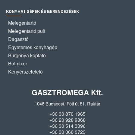
KONYHAI GÉPEK ÉS BERENDEZÉSEK
Melegentartó
Melegentartó pult
Dagasztó
Egyetemes konyhagép
Burgonya koptató
Botmixer
Kenyérszeletelő
GASZTROMEGA Kft.
1046 Budapest, Fóti út 81. Raktár
+36 30 870 1965
+36 20 928 9868
+36 30 514 3396
+36 30 366 0723