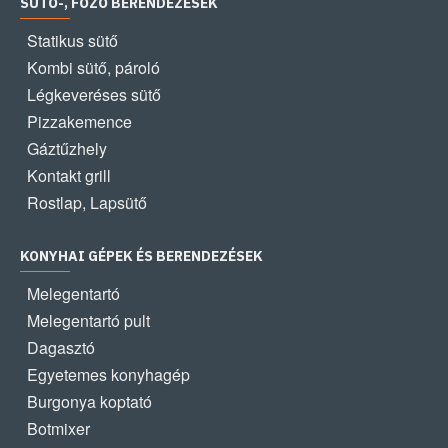
SÜTŐ-, FŐZŐ BERENDEZÉSEK
Statikus sütő
Kombi sütő, pároló
Légkeveréses sütő
Pizzakemence
Gáztűzhely
Kontakt grill
Rostlap, Lapsütő
KONYHAI GÉPEK ÉS BERENDEZÉSEK
Melegentartó
Melegentartó pult
Dagasztó
Egyetemes konyhagép
Burgonya koptató
Botmixer