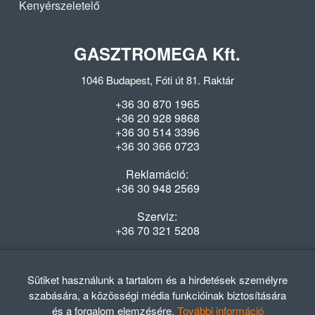
Kenyérszeletelő
GASZTROMEGA Kft.
1046 Budapest, Fóti út 81. Raktár
+36 30 870 1965
+36 20 928 9868
+36 30 514 3396
+36 30 366 0723
Reklamáció:
+36 30 948 2569
Szerviz:
+36 70 321 5208
Nyitvatartás
Hétfő-Péntek: 08:00-16:30
Sütiket használunk a tartalom és a hirdetések személyre
szabására, a közösségi média funkcióinak biztosítására
és a forgalom elemzésére.
További információ