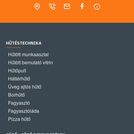
HŰTÉSTECHNIKA
Hűtött munkaasztal
Hűtött bemutató vitrin
Hűtőpult
Háttérhűtő
Üveg ajtós hűtő
Borhűtő
Fagyasztó
Fagyasztóláda
Pizza hűtő