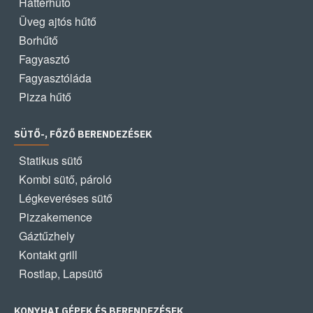
Háttérhűtő
Üveg ajtós hűtő
Borhűtő
Fagyasztó
Fagyasztóláda
Pizza hűtő
SÜTŐ-, FŐZŐ BERENDEZÉSEK
Statikus sütő
Kombi sütő, pároló
Légkeveréses sütő
Pizzakemence
Gáztűzhely
Kontakt grill
Rostlap, Lapsütő
KONYHAI GÉPEK ÉS BERENDEZÉSEK