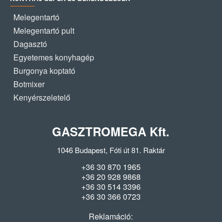
Melegentartó
Melegentartó pult
Dagasztó
Egyetemes konyhagép
Burgonya koptató
Botmixer
Kenyérszeletelő
GASZTROMEGA Kft.
1046 Budapest, Fóti út 81. Raktár
+36 30 870 1965
+36 20 928 9868
+36 30 514 3396
+36 30 366 0723
Reklamáció: