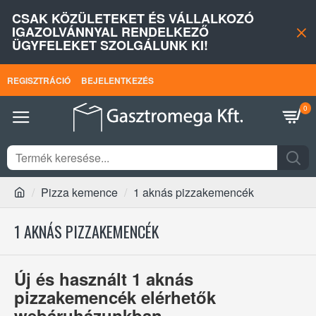
CSAK KÖZÜLETEKET ÉS VÁLLALKOZÓ
IGAZOLVÁNNYAL RENDELKEZŐ
ÜGYFELEKET SZOLGÁLUNK KI!
REGISZTRÁCIÓ
BEJELENTKEZÉS
0
Pizza kemence
1 aknás pizzakemencék
1 AKNÁS PIZZAKEMENCÉK
Új és használt 1 aknás
pizzakemencék elérhetők
webáruházunkban.