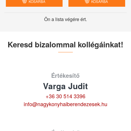
KOSÁRBA
KOSÁRBA
Ön a lista végére ért.
Keresd bizalommal kollégáinkat!
Értékesítő
Varga Judit
+36 30 514 3396
info@nagykonyhaiberendezesek.hu