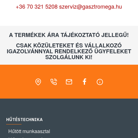
+36 70 321 5208
szerviz@gasztromega.hu
A TERMÉKEK ÁRA TÁJÉKOZTATÓ JELLEGŰ!
CSAK KÖZÜLETEKET ÉS VÁLLALKOZÓ
IGAZOLVÁNNYAL RENDELKEZŐ ÜGYFELEKET
SZOLGÁLUNK KI!
HŰTÉSTECHNIKA
Hűtött munkaasztal