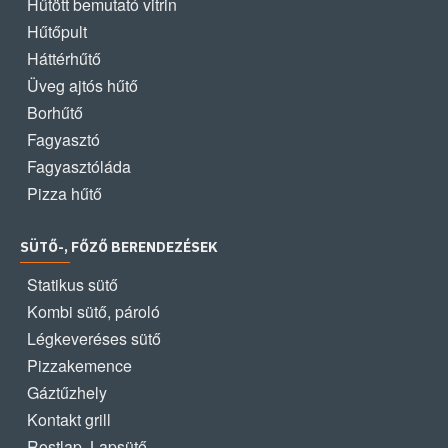
Hűtött bemutató vitrin
Hűtőpult
Háttérhűtő
Üveg ajtós hűtő
Borhűtő
Fagyasztó
Fagyasztóláda
Pizza hűtő
SÜTŐ-, FŐZŐ BERENDEZÉSEK
Statikus sütő
Kombi sütő, pároló
Légkeveréses sütő
Pizzakemence
Gáztűzhely
Kontakt grill
Rostlap, Lapsütő