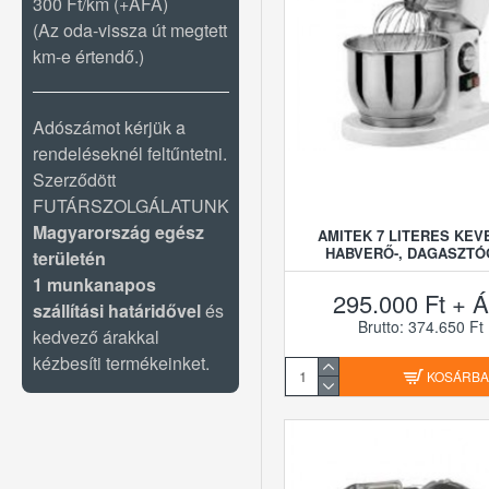
300 Ft/km (+ÁFA)
(Az oda-vissza út megtett
VALKO
km-e értendő.)
VORWERK
Adószámot kérjük a
rendeléseknél feltűntetni.
Szerződött
FUTÁRSZOLGÁLATUNK
Magyarország egész
AMITEK 7 LITERES KEV
HABVERŐ-, DAGASZTÓ
területén
1 munkanapos
295.000 Ft + Á
szállítási határidővel
és
Brutto: 374.650 Ft
kedvező árakkal
kézbesíti termékeinket.
KOSÁRB