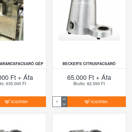
NARANCSFACSARÓ GÉP
BECKER'S CITRUSFACSARÓ
000 Ft + Áfa
65.000 Ft + Áfa
to: 635.000 Ft
Brutto: 82.550 Ft
KOSÁRBA
KOSÁRBA