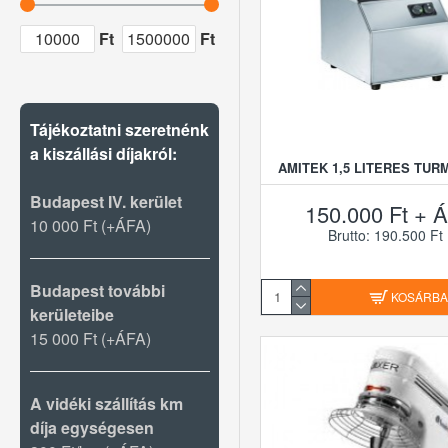
Csomagológépek
Ft
Ft
GASZTROMETÁL
Késfertőtlenítő
gépek, eszközök
INTERCOM
Egyéb előkészítő
Tájékoztatni szeretnénk
eszközök
KITCHEN AID
a kiszállási díjakról:
AMITEK 1,5 LITERES TUR
Zöldségszeletelő
Budapest IV. kerület
LA BARKET
tárcsák
150.000 Ft + Á
10 000 Ft (+ÁFA)
Brutto: 190.500 Ft
LOTUS
Budapest további
KOSÁRB
kerületeibe
PIMAK
15 000 Ft (+ÁFA)
REEPACK
A vidéki szállítás km
UNIVERSAL
díja egységesen
FRITTER