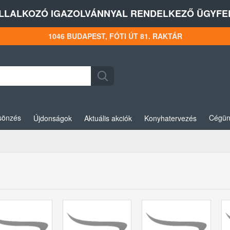
LLALKOZÓ IGAZOLVÁNNYAL RENDELKEZŐ ÜGYFEL
1046 BUDAPEST, FÓTI ÚT 81. RAKTÁR
sönzés
Cégün
Újdonságok
Aktuális akciók
Konyhatervezés