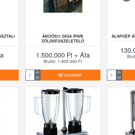
ASZTALI
AKCIÓS!!! GIGA IPARI
ALAPGÉP Á
ZÖLDSÉGSZELETELŐ
130.
fa
1.500.000 Ft + Áfa
Brut
Brutto: 1.905.000 Ft
A
KOSÁRBA