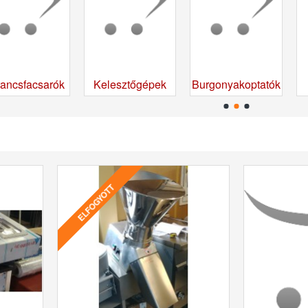
ancsfacsarók
Kelesztőgépek
Burgonyakoptatók
ELFOGYOTT