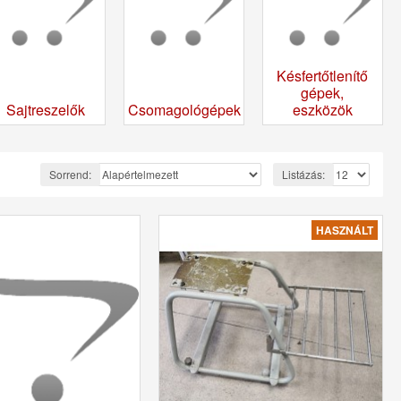
Késfertőtlenítő
gépek,
Sajtreszelők
Csomagológépek
eszközök
Sorrend:
Listázás:
HASZNÁLT