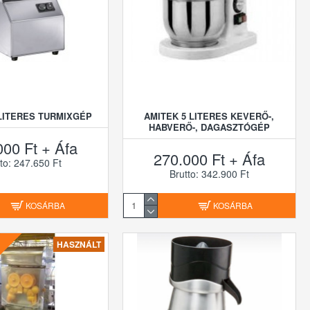
 LITERES TURMIXGÉP
AMITEK 5 LITERES KEVERŐ-,
HABVERŐ-, DAGASZTÓGÉP
000 Ft + Áfa
270.000 Ft + Áfa
to: 247.650 Ft
Brutto: 342.900 Ft
KOSÁRBA
KOSÁRBA
HASZNÁLT