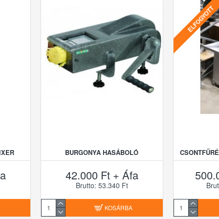
ELFOGYOTT
IXER
BURGONYA HASÁBOLÓ
CSONTFŰRÉS
fa
42.000 Ft + Áfa
500.
Brutto: 53.340 Ft
Brut
A
KOSÁRBA