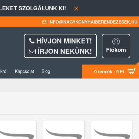
EKET SZOLGÁLUNK KI!
INFO@NAGYKONYHAIBERENDEZESEK.HU
HÍVJON MINKET!
Fiókom
ÍRJON NEKÜNK!
kről
Kapcsolat
Blog
0 termék - 0 Ft