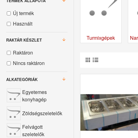
TERMÉK ÁLLAPOTA
Új termék
Használt
botgépek
Botmixerek
Turmixgépek
Nar
RAKTÁR KÉSZLET
Raktáron
Nincs raktáron
ALKATEGÓRIÁK
Egyetemes
konyhagép
Zöldségszeletelők
Felvágott
szeletelők