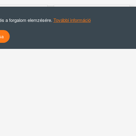
HASZNÁLT
 és a forgalom elemzésére.
További információ
sa
MOND ASZTALI
EASYLINE 0,8 LITERES FRAPPÉ
CSOMAGOLÓ GÉP
KÉSZÍTŐ GÉP, ROZSDAMENTES
MÉRŐEDÉNNY
00 Ft + Áfa
55.000 Ft + Áfa
to: 107.950 Ft
Brutto: 69.850 Ft