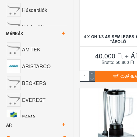
Húsdarálók
Húslazítók
MÁRKÁK
4 X GN 1/3-AS SEMLEGES 
TÁROLÓ
Robotgépek
AMITEK
40.000 Ft + Á
Botmixerek
Brutto: 50.800 Ft
ARISTARCO
KOSÁRB
Turmixgépek
BECKERS
Narancsfacsarók
EVEREST
Burgonyakoptatók
FAMA
ÁR
Sajtreszelők
FIMAR