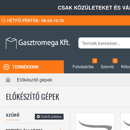
CSAK KÖZÜLETEKET ÉS VÁ
HÉTFŐ-PÉNTEK: 08:00-16:30
Új
Új
Felvásárlás
Szerviz
Kölc
TERMÉKEINK
Előkészítő gépek
ELŐKÉSZÍTŐ GÉPEK
SZŰRŐ
Szűrő ürítése