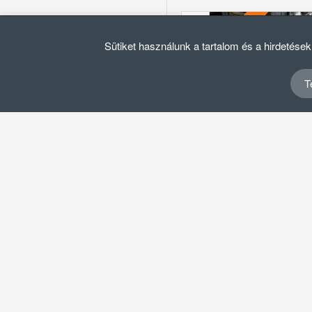
H
ELFOGYOTT
Sütiket használunk a tartalom és a hirdetése
T
CSONTFŰRÉSZ, SZALAGOS 
300.000 Ft + Á
Brutto: 381.000 Ft