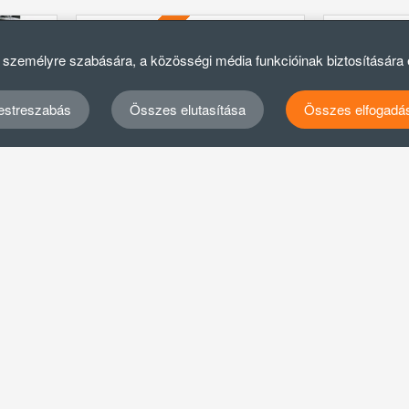
ASZNÁLT
ELFOGYOTT
k személyre szabására, a közösségi média funkcióinak biztosítására
estreszabás
Összes elutasítása
Összes elfogadá
(MEDOC)
DEVIL 33 PIZZAPRÉS
DIA
VÁKUUM
fa
950.000 Ft + Áfa
85.0
Brutto: 1.206.500 Ft
Brut