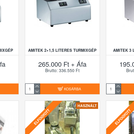
MIXGÉP
AMITEK 2×1,5 LITERES TURMIXGÉP
AMITEK 3
fa
265.000 Ft + Áfa
195.
Brutto: 336.550 Ft
Brut
A
KOSÁRBA
HASZNÁLT
ELFOGYOTT
ELFOGYOTT