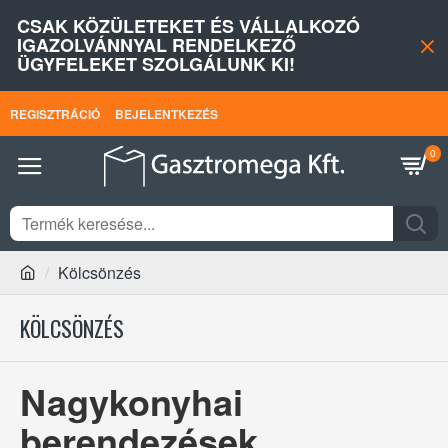
CSAK KÖZÜLETEKET ÉS VÁLLALKOZÓ
IGAZOLVÁNNYAL RENDELKEZŐ
ÜGYFELEKET SZOLGÁLUNK KI!
REGISZTRÁCIÓ
BEJELENTKEZÉS
0
Kölcsönzés
KÖLCSÖNZÉS
Nagykonyhai
berendezések,