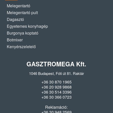
Melegentartó
Melegentartó pult
Dagasztó
Egyetemes konyhagép
Burgonya koptató
Botmixer
Kenyérszeletelő
GASZTROMEGA Kft.
1046 Budapest, Fóti út 81. Raktár
+36 30 870 1965
+36 20 928 9868
+36 30 514 3396
+36 30 366 0723
Reklamáció:
+36 30 948 2569