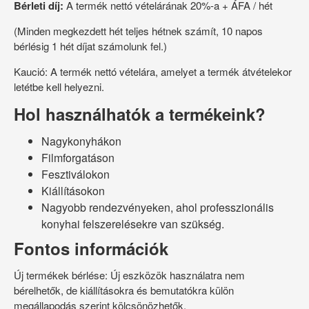
Bérleti díj:
A termék nettó vételárának 20%-a + ÁFA / hét
(Minden megkezdett hét teljes hétnek számít, 10 napos
bérlésig 1 hét díjat számolunk fel.)
Kaució: A termék nettó vételára, amelyet a termék átvételekor
letétbe kell helyezni.
Hol használhatók a termékeink?
Nagykonyhákon
Filmforgatáson
Fesztiválokon
Kiállításokon
Nagyobb rendezvényeken, ahol professzionális
konyhai felszerelésekre van szükség.
Fontos információk
Új termékek bérlése: Új eszközök használatra nem
bérelhetők, de kiállításokra és bemutatókra külön
megállapodás szerint kölcsönözhetők.