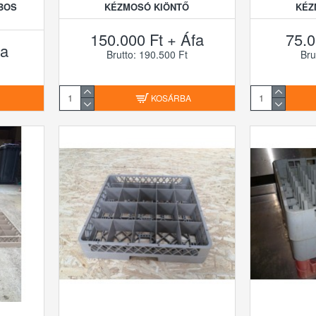
BOS
KÉZMOSÓ KIÖNTŐ
KÉZ
150.000 Ft + Áfa
75.0
fa
Brutto: 190.500 Ft
Bru
A
KOSÁRBA