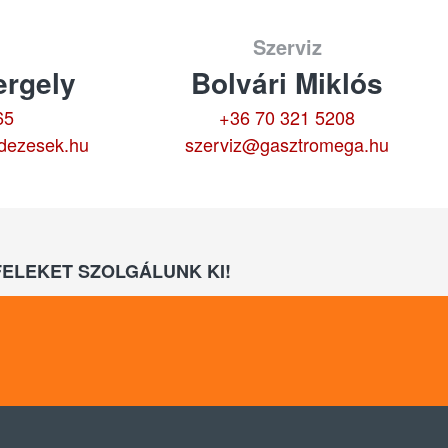
Szerviz
rgely
Bolvári Miklós
65
+36 70 321 5208
dezesek.hu
szerviz@gasztromega.hu
ELEKET SZOLGÁLUNK KI!