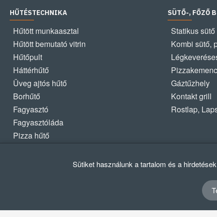
HŰTÉSTECHNIKA
SÜTŐ-, FŐZŐ 
Hűtött munkaasztal
Statikus sütő
Hűtött bemutató vitrin
Kombi sütő, 
Hűtőpult
Légkeveréses
Háttérhűtő
Pizzakemen
Üveg ajtós hűtő
Gáztűzhely
Borhűtő
Kontakt grill
Fagyasztó
Rostlap, Lap
Fagyasztóláda
Pizza hűtő
Sütiket használunk a tartalom és a hirdetése
T