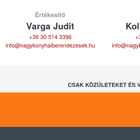
Értékesítő
Varga Judit
Kol
+36 30 514 3396
+
info@nagykonyhaiberendezesek.hu
info@nagy
CSAK KÖZÜLETEKET ÉS 