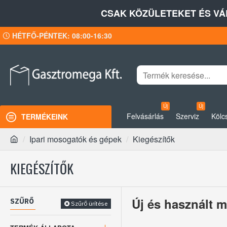
CSAK KÖZÜLETEKET ÉS VÁ
HÉTFŐ-PÉNTEK: 08:00-16:30
Új
Új
Felvásárlás
Szerviz
Kölc
TERMÉKEINK
Ipari mosogatók és gépek
Kiegészítők
KIEGÉSZÍTŐK
Új és használt 
SZŰRŐ
Szűrő ürítése