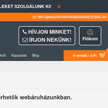
EKET SZOLGÁLUNK KI!
INFO@NAGYKONYHAIBERENDEZESEK.HU
HÍVJON MINKET!
Fiókom
ÍRJON NEKÜNK!
kről
Kapcsolat
Blog
0 termék - 0 Ft
lérhetők webáruházunkban.