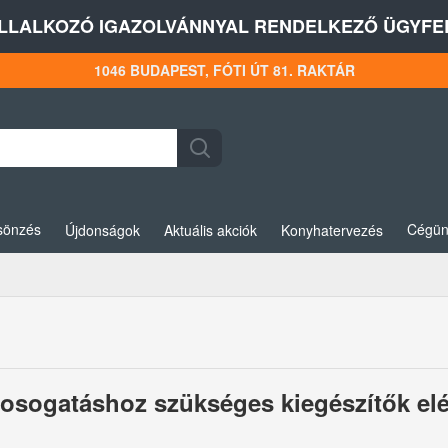
LLALKOZÓ IGAZOLVÁNNYAL RENDELKEZŐ ÜGYFEL
1046 BUDAPEST, FÓTI ÚT 81. RAKTÁR
sönzés
Cégün
Újdonságok
Aktuális akciók
Konyhatervezés
mosogatáshoz szükséges kiegészítők e