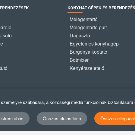
BERENDEZÉSEK
KONYHAI GÉPEK ÉS BERENDEZÉ
Melegentartó
pároló
Melegentartó pult
 sütő
Dagasztó
ce
Egyetemes konyhagép
Burgonya koptató
Botmixer
sütő
Kenyérszeletelő
k személyre szabására, a közösségi média funkcióinak biztosítására
estreszabás
Összes elutasítása
Összes elfogadá