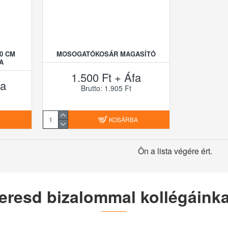
0 CM
MOSOGATÓKOSÁR MAGASÍTÓ
A
1.500 Ft + Áfa
fa
Brutto: 1.905 Ft
A
KOSÁRBA
Ön a lista végére ért.
eresd bizalommal kollégáinka