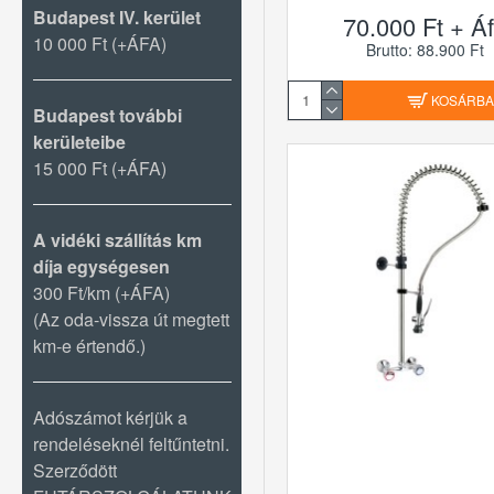
Budapest IV. kerület
70.000 Ft + Á
10 000 Ft (+ÁFA)
Brutto: 88.900 Ft
KOSÁRB
Budapest további
kerületeibe
15 000 Ft (+ÁFA)
A vidéki szállítás km
díja egységesen
300 Ft/km (+ÁFA)
(Az oda-vissza út megtett
km-e értendő.)
Adószámot kérjük a
rendeléseknél feltűntetni.
Szerződött