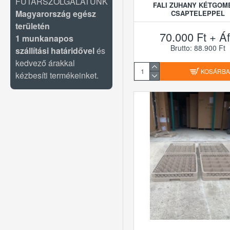
FUTÁRSZOLGÁLATUNK
FALI ZUHANY KÉTGOM
Magyarország egész
CSAPTELEPPEL
területén
70.000 Ft + Á
1 munkanapos
Brutto: 88.900 Ft
szállítási határidővel
és
kedvező árakkal
KOSÁRB
kézbesíti termékeinket.