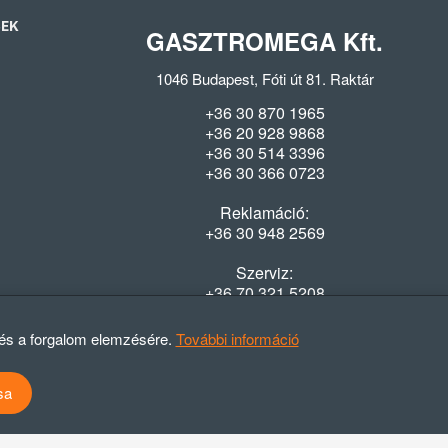
SEK
GASZTROMEGA Kft.
1046 Budapest, Fóti út 81. Raktár
+36 30 870 1965
+36 20 928 9868
+36 30 514 3396
+36 30 366 0723
Reklamáció:
+36 30 948 2569
Szerviz:
+36 70 321 5208
Nyitvatartás
 és a forgalom elemzésére.
További információ
Hétfő-Péntek: 08:00-16:30
sa