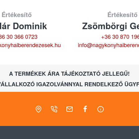
Értékesítő
Értékesítő
lár Dominik
Zsömbörgi Ge
36 30 366 0723
+36 30 870 19
konyhaiberendezesek.hu
info@nagykonyhaiberen
A TERMÉKEK ÁRA TÁJÉKOZTATÓ JELLEGŰ!
VÁLLALKOZÓ IGAZOLVÁNNYAL RENDELKEZŐ ÜGYF