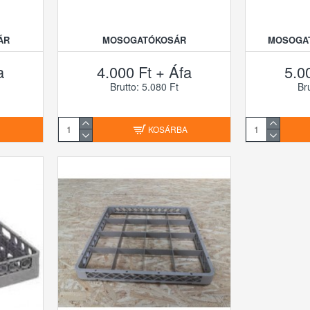
ÁR
MOSOGATÓKOSÁR
MOSOGAT
a
4.000 Ft + Áfa
5.0
Brutto: 5.080 Ft
Br
A
KOSÁRBA