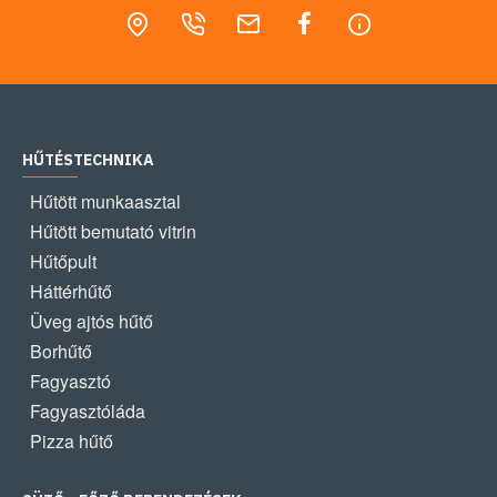
HŰTÉSTECHNIKA
Hűtött munkaasztal
Hűtött bemutató vitrin
Hűtőpult
Háttérhűtő
Üveg ajtós hűtő
Borhűtő
Fagyasztó
Fagyasztóláda
Pizza hűtő