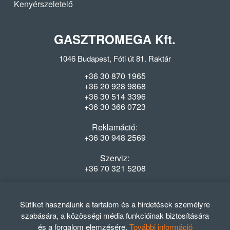
Kenyérszeletelő
GASZTROMEGA Kft.
1046 Budapest, Fóti út 81. Raktár
+36 30 870 1965
+36 20 928 9868
+36 30 514 3396
+36 30 366 0723
Reklamáció:
+36 30 948 2569
Szerviz:
+36 70 321 5208
Nyitvatartás
Hétfő-Péntek: 08:00-16:30
Sütiket használunk a tartalom és a hirdetések személyre
szabására, a közösségi média funkcióinak biztosítására
és a forgalom elemzésére.
További információ