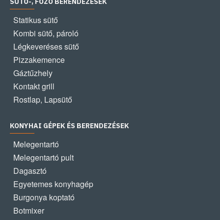
SÜTŐ-, FŐZŐ BERENDEZÉSEK
Statikus sütő
Kombi sütő, pároló
Légkeveréses sütő
Pizzakemence
Gáztűzhely
Kontakt grill
Rostlap, Lapsütő
KONYHAI GÉPEK ÉS BERENDEZÉSEK
Melegentartó
Melegentartó pult
Dagasztó
Egyetemes konyhagép
Burgonya koptató
Botmixer