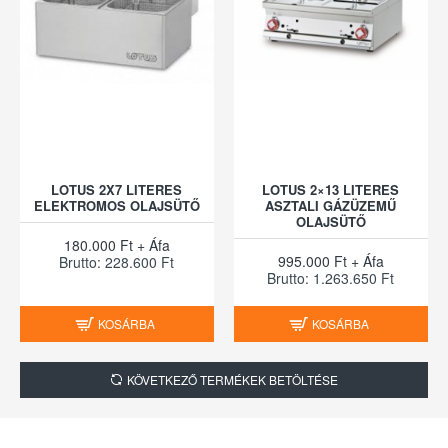
LOTUS 2X7 LITERES
LOTUS 2×13 LITERES
ELEKTROMOS OLAJSÜTŐ
ASZTALI GÁZÜZEMŰ
OLAJSÜTŐ
180.000 Ft + Áfa
995.000 Ft + Áfa
Brutto: 228.600 Ft
Brutto: 1.263.650 Ft
KOSÁRBA
KOSÁRBA
KÖVETKEZŐ TERMÉKEK BETÖLTÉSE