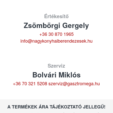
Értékesítő
Zsömbörgi Gergely
+36 30 870 1965
info@nagykonyhaiberendezesek.hu
Szerviz
Bolvári Miklós
+36 70 321 5208
szerviz@gasztromega.hu
A TERMÉKEK ÁRA TÁJÉKOZTATÓ JELLEGŰ!