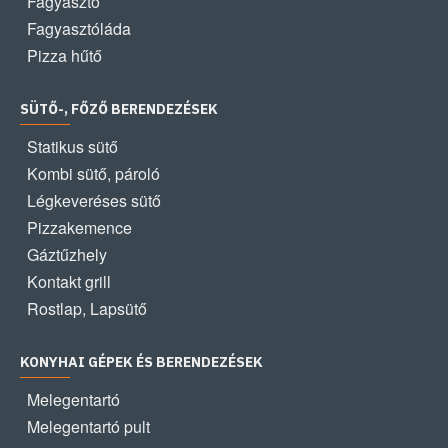
Fagyasztó
Fagyasztóláda
Pizza hűtő
SÜTŐ-, FŐZŐ BERENDEZÉSEK
Statikus sütő
Kombi sütő, pároló
Légkeveréses sütő
Pizzakemence
Gáztűzhely
Kontakt grill
Rostlap, Lapsütő
KONYHAI GÉPEK ÉS BERENDEZÉSEK
Melegentartó
Melegentartó pult