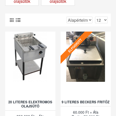
olajsütők
olajsütők
ELFOGYOTT
20 LITERES ELEKTROMOS
9 LITERES BECKERS FRITŐZ
OLAJSÜTŐ
60.000 Ft + Áfa