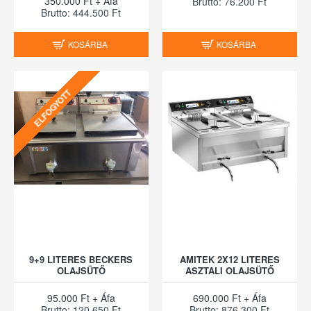
350.000 Ft + Áfa
Brutto: 76.200 Ft
Brutto: 444.500 Ft
KOSÁRBA
KOSÁRBA
ELFOGYOTT
9+9 LITERES BECKERS
AMITEK 2X12 LITERES
OLAJSÜTŐ
ASZTALI OLAJSÜTŐ
95.000 Ft + Áfa
690.000 Ft + Áfa
Brutto: 120.650 Ft
Brutto: 876.300 Ft