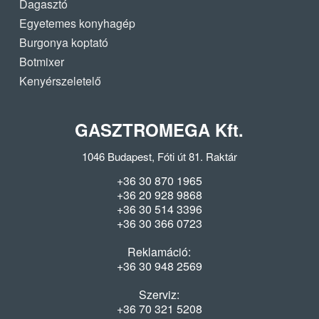
Dagasztó
Egyetemes konyhagép
Burgonya koptató
Botmixer
Kenyérszeletelő
GASZTROMEGA Kft.
1046 Budapest, Fóti út 81. Raktár
+36 30 870 1965
+36 20 928 9868
+36 30 514 3396
+36 30 366 0723
Reklamáció:
+36 30 948 2569
Szerviz:
+36 70 321 5208