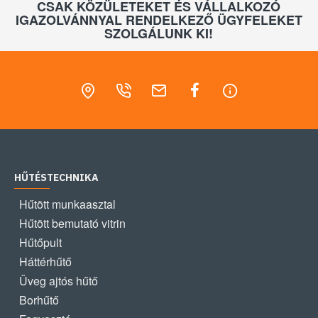
CSAK KÖZÜLETEKET ÉS VÁLLALKOZÓ
IGAZOLVÁNNYAL RENDELKEZŐ ÜGYFELEKET
SZOLGÁLUNK KI!
HŰTÉSTECHNIKA
Hűtött munkaasztal
Hűtött bemutató vitrin
Hűtőpult
Háttérhűtő
Üveg ajtós hűtő
Borhűtő