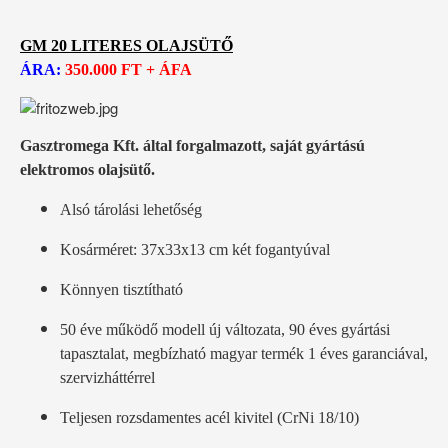
GM 20 LITERES OLAJSÜTŐ
ÁRA:
350
.000 FT + ÁFA
Gasztromega Kft. által forgalmazott, saját gyártású
elektromos olajsütő.
Alsó tárolási lehetőség
Kosárméret: 37x33x13 cm két fogantyúval
Könnyen tisztítható
50 éve működő modell új változata, 90 éves gyártási
tapasztalat, megbízható magyar termék 1 éves garanciával,
szervizháttérrel
Teljesen rozsdamentes acél kivitel (CrNi 18/10)