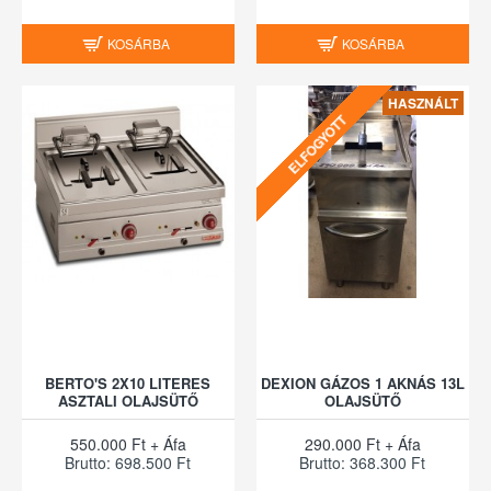
KOSÁRBA
KOSÁRBA
HASZNÁLT
ELFOGYOTT
BERTO'S 2X10 LITERES
DEXION GÁZOS 1 AKNÁS 13L
ASZTALI OLAJSÜTŐ
OLAJSÜTŐ
550.000 Ft + Áfa
290.000 Ft + Áfa
Brutto: 698.500 Ft
Brutto: 368.300 Ft