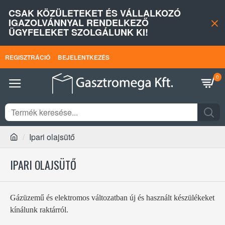
CSAK KÖZÜLETEKET ÉS VÁLLALKOZÓ
IGAZOLVÁNNYAL RENDELKEZŐ
ÜGYFELEKET SZOLGÁLUNK KI!
REGISZTRÁCIÓ
BEJELENTKEZÉS
0
Ipari olajsütő
IPARI OLAJSÜTŐ
Gázüzemű és elektromos változatban új és használt készülékeket
kínálunk raktárról.