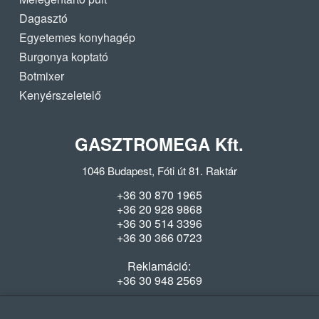
Dagasztó
Egyetemes konyhagép
Burgonya koptató
Botmixer
Kenyérszeletelő
GASZTROMEGA Kft.
1046 Budapest, Fóti út 81. Raktár
+36 30 870 1965
+36 20 928 9868
+36 30 514 3396
+36 30 366 0723
Reklamáció:
+36 30 948 2569
Szerviz: