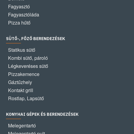
Fagyasztó
Fagyasztóláda
Pizza hűtő
SÜTŐ-, FŐZŐ BERENDEZÉSEK
Statikus sütő
Kombi sütő, pároló
Légkeveréses sütő
Pizzakemence
Gáztűzhely
Kontakt grill
Rostlap, Lapsütő
KONYHAI GÉPEK ÉS BERENDEZÉSEK
Melegentartó
Melegentartó pult