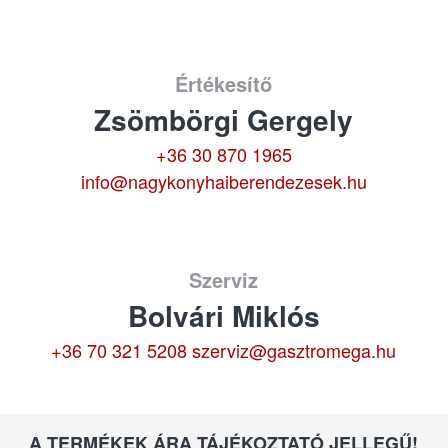
Értékesítő
Zsömbörgi Gergely
+36 30 870 1965
info@nagykonyhaiberendezesek.hu
Szerviz
Bolvári Miklós
+36 70 321 5208
szerviz@gasztromega.hu
A TERMÉKEK ÁRA TÁJÉKOZTATÓ JELLEGŰ!