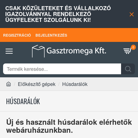
CSAK KÖZÜLETEKET ÉS VÁLLALKOZÓ
IGAZOLVÁNNYAL RENDELKEZŐ
ÜGYFELEKET SZOLGÁLUNK KI!
REGISZTRÁCIÓ
BEJELENTKEZÉS
0
Előkészítő gépek
Húsdarálók
HÚSDARÁLÓK
Új és használt húsdarálok elérhetők
webáruházunkban.