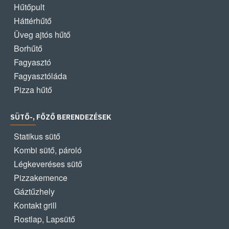
Hűtőpult
Háttérhűtő
Üveg ajtós hűtő
Borhűtő
Fagyasztó
Fagyasztóláda
Pizza hűtő
SÜTŐ-, FŐZŐ BERENDEZÉSEK
Statikus sütő
Kombi sütő, pároló
Légkeveréses sütő
Pizzakemence
Gáztűzhely
Kontakt grill
Rostlap, Lapsütő