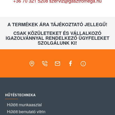
+36 70 321 5208
szerviz@gasztromega.hu
A TERMÉKEK ÁRA TÁJÉKOZTATÓ JELLEGŰ!
CSAK KÖZÜLETEKET ÉS VÁLLALKOZÓ
IGAZOLVÁNNYAL RENDELKEZŐ ÜGYFELEKET
SZOLGÁLUNK KI!
HŰTÉSTECHNIKA
Hűtött munkaasztal
Hűtött bemutató vitrin