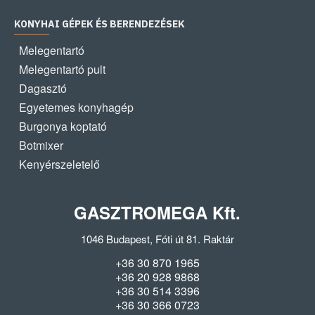
KONYHAI GÉPEK ÉS BERENDEZÉSEK
Melegentartó
Melegentartó pult
Dagasztó
Egyetemes konyhagép
Burgonya koptató
Botmixer
Kenyérszeletelő
GASZTROMEGA Kft.
1046 Budapest, Fóti út 81. Raktár
+36 30 870 1965
+36 20 928 9868
+36 30 514 3396
+36 30 366 0723