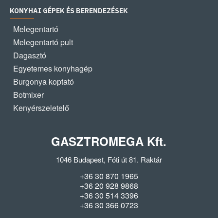
KONYHAI GÉPEK ÉS BERENDEZÉSEK
Melegentartó
Melegentartó pult
Dagasztó
Egyetemes konyhagép
Burgonya koptató
Botmixer
Kenyérszeletelő
GASZTROMEGA Kft.
1046 Budapest, Fóti út 81. Raktár
+36 30 870 1965
+36 20 928 9868
+36 30 514 3396
+36 30 366 0723