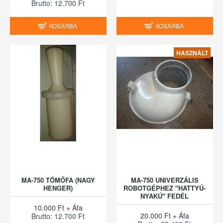
Brutto: 12.700 Ft
KOSÁRBA
KOSÁRBA
HASZNÁLT
MA-750 TÖMŐFA (NAGY
MA-750 UNIVERZÁLIS
HENGER)
ROBOTGÉPHEZ "HATTYÚ-
NYAKÚ" FEDÉL
10.000 Ft + Áfa
20.000 Ft + Áfa
Brutto: 12.700 Ft