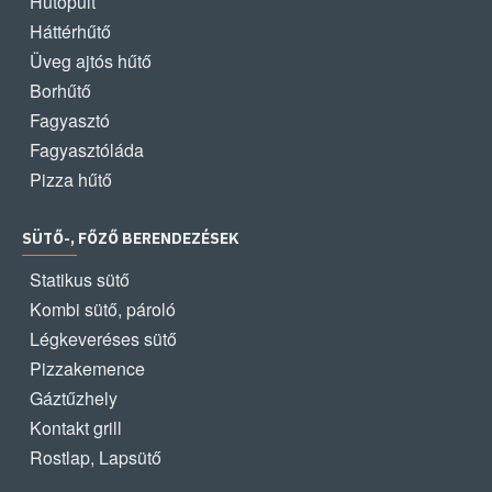
Hűtőpult
Háttérhűtő
Üveg ajtós hűtő
Borhűtő
Fagyasztó
Fagyasztóláda
Pizza hűtő
SÜTŐ-, FŐZŐ BERENDEZÉSEK
Statikus sütő
Kombi sütő, pároló
Légkeveréses sütő
Pizzakemence
Gáztűzhely
Kontakt grill
Rostlap, Lapsütő