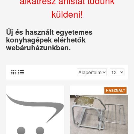
alkatrész árlistát tudunk
küldeni!
Új és használt egyetemes
konyhagépek elérhetők
webáruházunkban.
HASZNÁLT