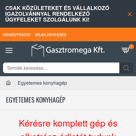
CSAK KÖZÜLETEKET ÉS VÁLLALKOZÓ
IGAZOLVÁNNYAL RENDELKEZŐ
ÜGYFELEKET SZOLGÁLUNK KI!
REGISZTRÁCIÓ
BEJELENTKEZÉS
0
Egyetemes konyhagép
EGYETEMES KONYHAGÉP
Kérésre komplett gép és