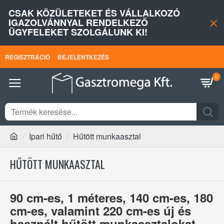
CSAK KÖZÜLETEKET ÉS VÁLLALKOZÓ
IGAZOLVÁNNYAL RENDELKEZŐ
ÜGYFELEKET SZOLGÁLUNK KI!
REGISZTRÁCIÓ
BEJELENTKEZÉS
0
Ipari hűtő
Hűtött munkaasztal
HŰTÖTT MUNKAASZTAL
90 cm-es, 1 méteres, 140 cm-es, 180
cm-es, valamint 220 cm-es új és
használt hűtött munkaasztalokat