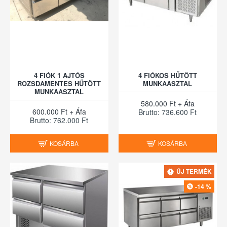
4 FIÓK 1 AJTÓS
4 FIÓKOS HŰTÖTT
ROZSDAMENTES HŰTÖTT
MUNKAASZTAL
MUNKAASZTAL
580.000 Ft + Áfa
600.000 Ft + Áfa
Brutto: 736.600 Ft
Brutto: 762.000 Ft
KOSÁRBA
KOSÁRBA
ÚJ TERMÉK
-14 %