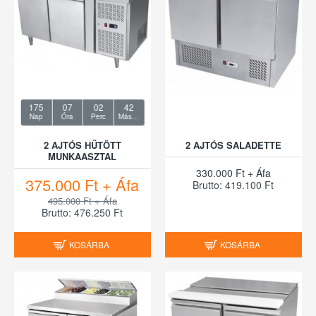
175
07
02
42
Nap
Óra
Perc
Másodperc
2 AJTÓS HŰTÖTT
2 AJTÓS SALADETTE
MUNKAASZTAL
330.000 Ft + Áfa
375.000 Ft + Áfa
Brutto: 419.100 Ft
495.000 Ft + Áfa
Brutto: 476.250 Ft
KOSÁRBA
KOSÁRBA