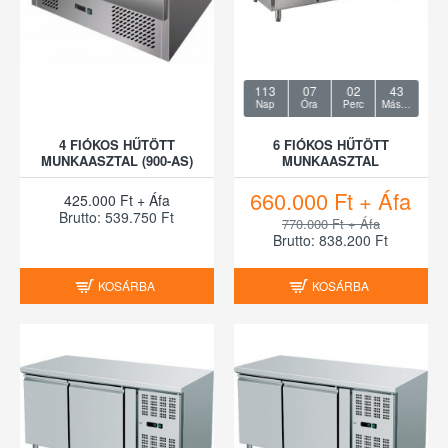
113
07
02
42
Nap
Óra
Perc
Másodperc
4 FIÓKOS HŰTÖTT
6 FIÓKOS HŰTÖTT
MUNKAASZTAL (900-AS)
MUNKAASZTAL
660.000 Ft + Áfa
425.000 Ft + Áfa
Brutto: 539.750 Ft
770.000 Ft + Áfa
Brutto: 838.200 Ft
KOSÁRBA
KOSÁRBA