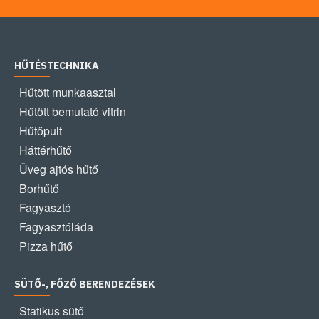
HŰTÉSTECHNIKA
Hűtött munkaasztal
Hűtött bemutató vitrin
Hűtőpult
Háttérhűtő
Üveg ajtós hűtő
Borhűtő
Fagyasztó
Fagyasztóláda
Pizza hűtő
SÜTŐ-, FŐZŐ BERENDEZÉSEK
Statikus sütő