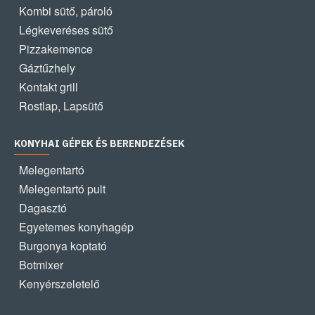
Kombi sütő, pároló
Légkeveréses sütő
Pizzakemence
Gáztűzhely
Kontakt grill
Rostlap, Lapsütő
KONYHAI GÉPEK ÉS BERENDEZÉSEK
Melegentartó
Melegentartó pult
Dagasztó
Egyetemes konyhagép
Burgonya koptató
Botmixer
Kenyérszeletelő