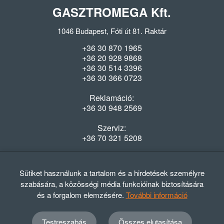
GASZTROMEGA Kft.
1046 Budapest, Fóti út 81. Raktár
+36 30 870 1965
+36 20 928 9868
+36 30 514 3396
+36 30 366 0723
Reklamáció:
+36 30 948 2569
Szerviz:
+36 70 321 5208
Nyitvatartás
Hétfő-Péntek: 08:00-16:30
Sütiket használunk a tartalom és a hirdetések személyre
szabására, a közösségi média funkcióinak biztosítására
és a forgalom elemzésére.
További információ
Testreszabás
Összes elutasítása