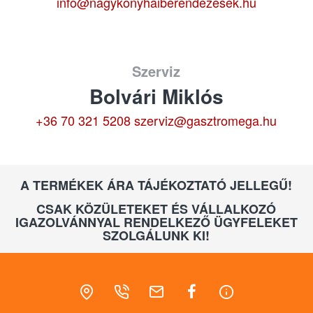
info@nagykonyhaiberendezesek.hu
Szerviz
Bolvári Miklós
+36 70 321 5208
szerviz@gasztromega.hu
A TERMÉKEK ÁRA TÁJÉKOZTATÓ JELLEGŰ!
CSAK KÖZÜLETEKET ÉS VÁLLALKOZÓ
IGAZOLVÁNNYAL RENDELKEZŐ ÜGYFELEKET
SZOLGÁLUNK KI!