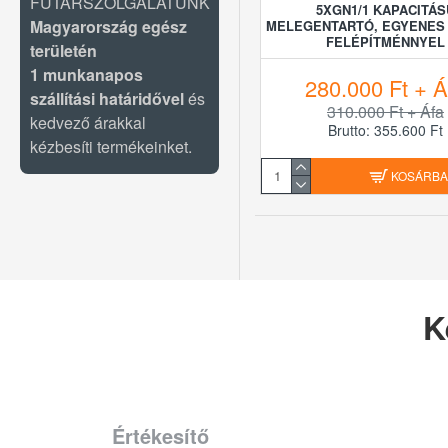
FUTÁRSZOLGÁLATUNK
5XGN1/1 KAPACITÁS
Magyarország egész
MELEGENTARTÓ, EGYENES
FELÉPÍTMÉNNYEL
területén
1 munkanapos
280.000 Ft + Á
szállítási határidővel
és
310.000 Ft + Áfa
kedvező árakkal
Brutto: 355.600 Ft
kézbesíti termékeinket.
KOSÁRB
K
Értékesítő