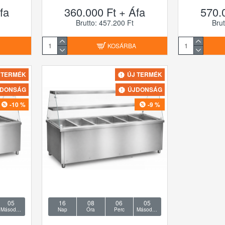
fa
360.000 Ft + Áfa
570.
Brutto: 457.200 Ft
Brut
A
KOSÁRBA
 TERMÉK
ÚJ TERMÉK
JDONSÁG
ÚJDONSÁG
-10 %
-9 %
04
16
08
06
04
Másodperc
Nap
Óra
Perc
Másodperc