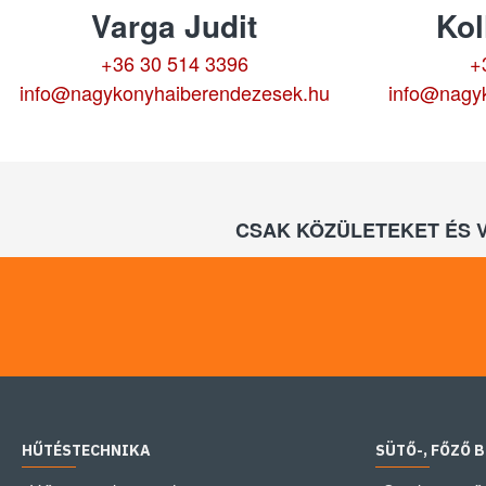
Varga Judit
Kol
+36 30 514 3396
+
info@nagykonyhaiberendezesek.hu
info@nagy
CSAK KÖZÜLETEKET ÉS 
HŰTÉSTECHNIKA
SÜTŐ-, FŐZŐ 