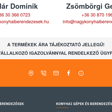
lár Dominik
Zsömbörgi Ge
36 30 366 0723
+36 30 870 19
konyhaiberendezesek.hu
info@nagykonyhaiberen
A TERMÉKEK ÁRA TÁJÉKOZTATÓ JELLEGŰ!
VÁLLALKOZÓ IGAZOLVÁNNYAL RENDELKEZŐ ÜGYF
BERENDEZÉSEK
KONYHAI GÉPEK ÉS BERENDEZÉ