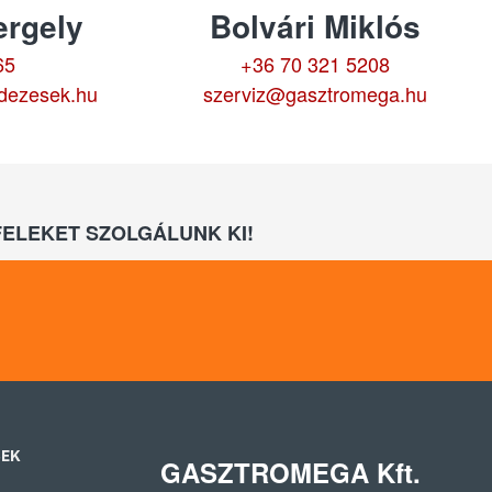
rgely
Bolvári Miklós
65
+36 70 321 5208
dezesek.hu
szerviz@gasztromega.hu
ELEKET SZOLGÁLUNK KI!
SEK
GASZTROMEGA Kft.