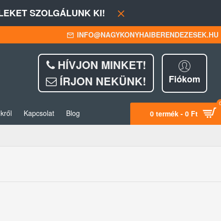
EKET SZOLGÁLUNK KI!
INFO@NAGYKONYHAIBERENDEZESEK.HU
HÍVJON MINKET!
Fiókom
ÍRJON NEKÜNK!
kről
Kapcsolat
Blog
0 termék - 0 Ft