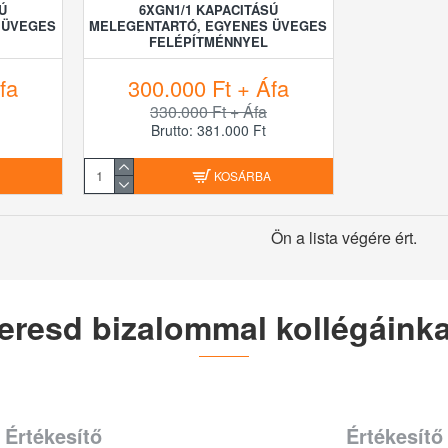
Ú
6XGN1/1 KAPACITÁSÚ
 ÜVEGES
MELEGENTARTÓ, EGYENES ÜVEGES
FELÉPÍTMÉNNYEL
fa
300.000 Ft + Áfa
330.000 Ft + Áfa
Brutto: 381.000 Ft
A
KOSÁRBA
Ön a lista végére ért.
eresd bizalommal kollégáinka
Értékesítő
Értékesítő