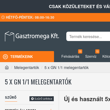
CSAK KÖZÜLETEKET ÉS VÁ
HÉTFŐ-PÉNTEK: 08:00-16:30
Új
Új
Felvásárlás
Szerviz
Kölc
TERMÉKEINK
Melegentartók
5 x GN 1/1 melegentartók
5 X GN 1/1 MELEGENTARTÓK
Új és használt 
SZŰRŐ
Szűrő ürítése