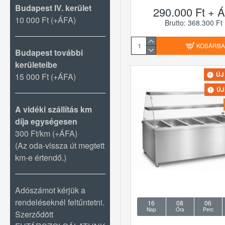
Budapest IV. kerület
290.000 Ft + Á
10 000 Ft (+ÁFA)
Brutto: 368.300 Ft
KOSÁRB
Budapest további
kerületeibe
ÚJ
15 000 Ft (+ÁFA)
Ú
A vidéki szállítás km
díja egységesen
300 Ft/km (+ÁFA)
(Az oda-vissza út megtett
km-e értendő.)
Adószámot kérjük a
rendeléseknél feltűntetni.
16
08
06
Nap
Óra
Perc
Szerződött