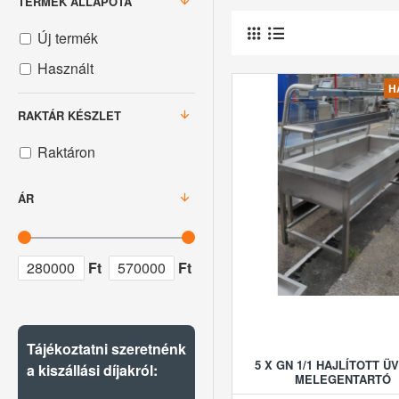
TERMÉK ÁLLAPOTA
Új termék
Használt
H
RAKTÁR KÉSZLET
Raktáron
ÁR
Ft
Ft
Tájékoztatni szeretnénk
5 X GN 1/1 HAJLÍTOTT 
a kiszállási díjakról:
MELEGENTARTÓ