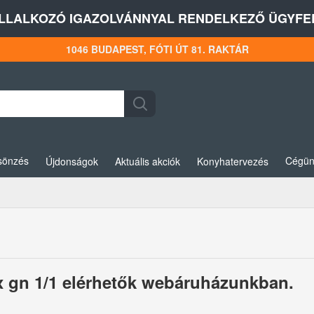
LLALKOZÓ IGAZOLVÁNNYAL RENDELKEZŐ ÜGYFEL
1046 BUDAPEST, FÓTI ÚT 81. RAKTÁR
sönzés
Cégün
Újdonságok
Aktuális akciók
Konyhatervezés
5x gn 1/1 elérhetők webáruházunkban.