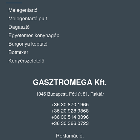
Melegentartó
Melegentartó pult
Dagasztó
Egyetemes konyhagép
Burgonya koptató
Botmixer
Kenyérszeletelő
GASZTROMEGA Kft.
1046 Budapest, Fóti út 81. Raktár
+36 30 870 1965
+36 20 928 9868
+36 30 514 3396
+36 30 366 0723
Reklamáció: