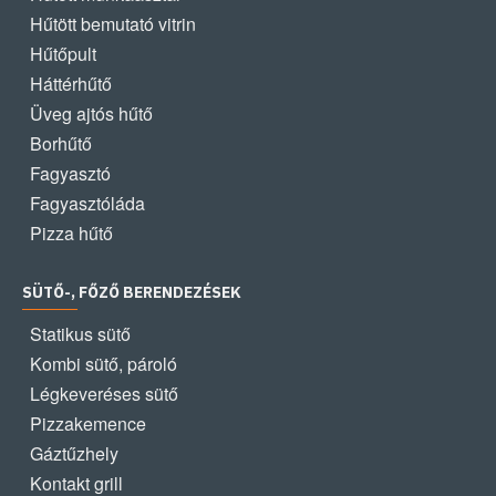
Hűtött bemutató vitrin
Hűtőpult
Háttérhűtő
Üveg ajtós hűtő
Borhűtő
Fagyasztó
Fagyasztóláda
Pizza hűtő
SÜTŐ-, FŐZŐ BERENDEZÉSEK
Statikus sütő
Kombi sütő, pároló
Légkeveréses sütő
Pizzakemence
Gáztűzhely
Kontakt grill