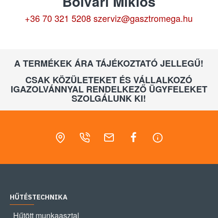
Bolvári Miklós
+36 70 321 5208
szerviz@gasztromega.hu
A TERMÉKEK ÁRA TÁJÉKOZTATÓ JELLEGŰ!
CSAK KÖZÜLETEKET ÉS VÁLLALKOZÓ
IGAZOLVÁNNYAL RENDELKEZŐ ÜGYFELEKET
SZOLGÁLUNK KI!
HŰTÉSTECHNIKA
Hűtött munkaasztal