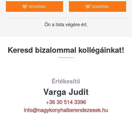
KOSÁRBA
KOSÁRBA
Ön a lista végére ért.
Keresd bizalommal kollégáinkat!
Értékesítő
Varga Judit
+36 30 514 3396
info@nagykonyhaiberendezesek.hu