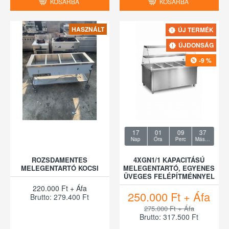
KOSÁRBA
KOSÁRBA
HASZNÁLT
ÚJ TERMÉK
ÚJDONSÁG
-9 %
17
01
09
36
Nap
Óra
Perc
Másodperc
ROZSDAMENTES
4XGN1/1 KAPACITÁSÚ
MELEGENTARTÓ KOCSI
MELEGENTARTÓ, EGYENES
ÜVEGES FELÉPÍTMÉNNYEL
220.000 Ft + Áfa
250.000 Ft + Áfa
Brutto: 279.400 Ft
275.000 Ft + Áfa
Brutto: 317.500 Ft