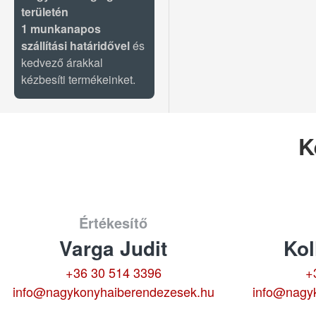
területén
1 munkanapos
szállítási határidővel
és
kedvező árakkal
kézbesíti termékeinket.
K
Értékesítő
Varga Judit
Kol
+36 30 514 3396
+
info@nagykonyhaiberendezesek.hu
info@nagy