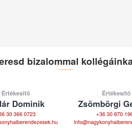
eresd bizalommal kollégáinka
Értékesítő
Értékesítő
lár Dominik
Zsömbörgi Ge
36 30 366 0723
+36 30 870 19
konyhaiberendezesek.hu
info@nagykonyhaiberen