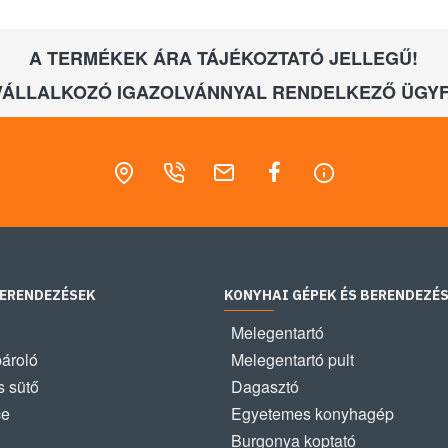
A TERMÉKEK ÁRA TÁJÉKOZTATÓ JELLEGŰ!
VÁLLALKOZÓ IGAZOLVÁNNYAL RENDELKEZŐ ÜGYF
BERENDEZÉSEK
KONYHAI GÉPEK ÉS BERENDEZÉ
Melegentartó
pároló
Melegentartó pult
 sütő
Dagasztó
ce
Egyetemes konyhagép
Burgonya koptató