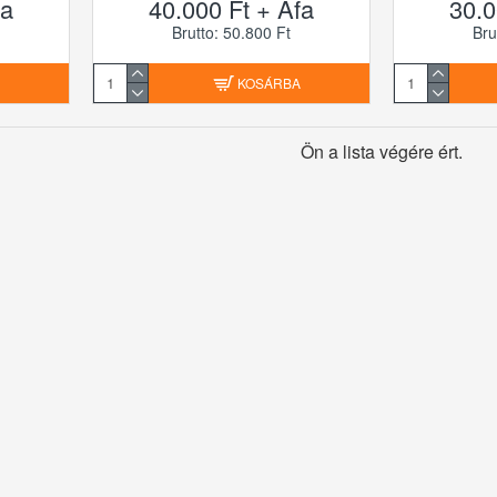
fa
40.000 Ft + Áfa
30.0
Brutto: 50.800 Ft
Bru
A
KOSÁRBA
Ön a lista végére ért.