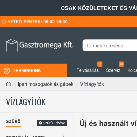
CSAK KÖZÜLETEKET ÉS VÁ
HÉTFŐ-PÉNTEK: 08:00-16:30
Új
Új
Felvásárlás
Szerviz
Kölc
TERMÉKEINK
Ipari mosogatók és gépek
Vízlágyítók
VÍZLÁGYÍTÓK
Új és használt 
SZŰRŐ
Szűrő ürítése