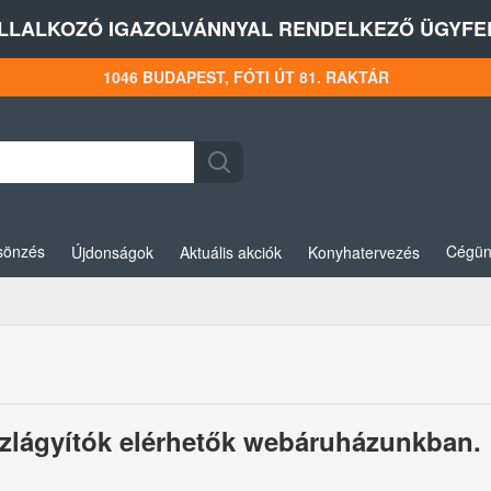
LLALKOZÓ IGAZOLVÁNNYAL RENDELKEZŐ ÜGYFEL
1046 BUDAPEST, FÓTI ÚT 81. RAKTÁR
sönzés
Cégün
Újdonságok
Aktuális akciók
Konyhatervezés
vízlágyítók elérhetők webáruházunkban.