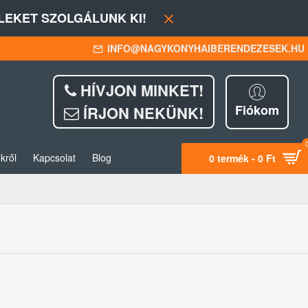
EKET SZOLGÁLUNK KI!
INFO@NAGYKONYHAIBERENDEZESEK.HU
HÍVJON MINKET!
Fiókom
ÍRJON NEKÜNK!
kről
Kapcsolat
Blog
0 termék - 0 Ft