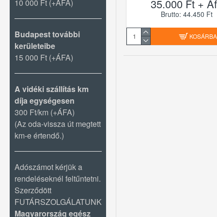
35.000 Ft + Á
10 000 Ft (+ÁFA)
Brutto: 44.450 Ft
Budapest további
KOSÁRB
kerületeibe
15 000 Ft (+ÁFA)
A vidéki szállítás km
díja egységesen
300 Ft/km (+ÁFA)
(Az oda-vissza út megtett
km-e értendő.)
Adószámot kérjük a
rendeléseknél feltűntetni.
Szerződött
FUTÁRSZOLGÁLATUNK
Magyarország egész