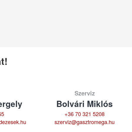
t!
Szerviz
rgely
Bolvári Miklós
65
+36 70 321 5208
dezesek.hu
szerviz@gasztromega.hu