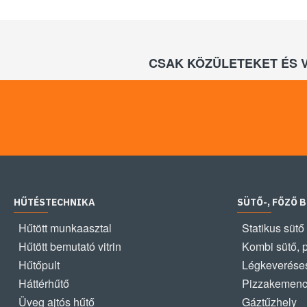
CSAK KÖZÜLETEKET ÉS 
HŰTÉSTECHNIKA
SÜTŐ-, FŐZŐ 
Hűtött munkaasztal
Statikus sütő
Hűtött bemutató vitrin
Kombi sütő, 
Hűtőpult
Légkeveréses
Háttérhűtő
Pizzakemen
Üveg ajtós hűtő
Gáztűzhely