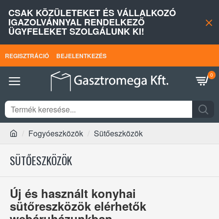
CSAK KÖZÜLETEKET ÉS VÁLLALKOZÓ
IGAZOLVÁNNYAL RENDELKEZŐ
ÜGYFELEKET SZOLGÁLUNK KI!
REGISZTRÁCIÓ
BEJELENTKEZÉS
0
Fogyóeszközök
Sütőeszközök
SÜTŐESZKÖZÖK
Új és használt konyhai
sütőreszközök elérhetők
webáruházunkban.