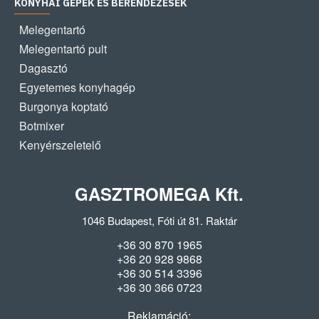
KONYHAI GÉPEK ÉS BERENDEZÉSEK
Melegentartó
Melegentartó pult
Dagasztó
Egyetemes konyhagép
Burgonya koptató
Botmixer
Kenyérszeletelő
GASZTROMEGA Kft.
1046 Budapest, Fóti út 81. Raktár
+36 30 870 1965
+36 20 928 9868
+36 30 514 3396
+36 30 366 0723
Reklamáció: