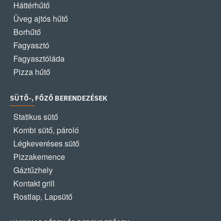
Háttérhűtő
Üveg ajtós hűtő
Borhűtő
Fagyasztó
Fagyasztóláda
Pizza hűtő
SÜTŐ-, FŐZŐ BERENDEZÉSEK
Statikus sütő
Kombi sütő, pároló
Légkeveréses sütő
Pizzakemence
Gáztűzhely
Kontakt grill
Rostlap, Lapsütő