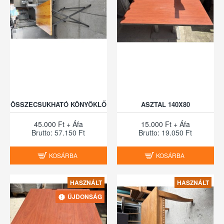
ÖSSZECSUKHATÓ KÖNYÖKLŐ
ASZTAL 140X80
45.000 Ft + Áfa
15.000 Ft + Áfa
Brutto: 57.150 Ft
Brutto: 19.050 Ft
KOSÁRBA
KOSÁRBA
HASZNÁLT
HASZNÁLT
ÚJDONSÁG