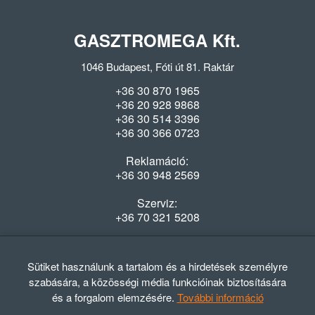
GASZTROMEGA Kft.
1046 Budapest, Fóti út 81. Raktár
+36 30 870 1965
+36 20 928 9868
+36 30 514 3396
+36 30 366 0723
Reklamáció:
+36 30 948 2569
Szerviz:
+36 70 321 5208
Nyitvatartás
Hétfő-Péntek: 08:00-16:30
Sütiket használunk a tartalom és a hirdetések személyre
szabására, a közösségi média funkcióinak biztosítására
és a forgalom elemzésére.
További információ