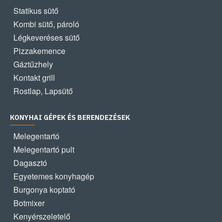
Statikus sütő
Kombi sütő, pároló
Légkeveréses sütő
Pizzakemence
Gáztűzhely
Kontakt grill
Rostlap, Lapsütő
KONYHAI GÉPEK ÉS BERENDEZÉSEK
Melegentartó
Melegentartó pult
Dagasztó
Egyetemes konyhagép
Burgonya koptató
Botmixer
Kenyérszeletelő