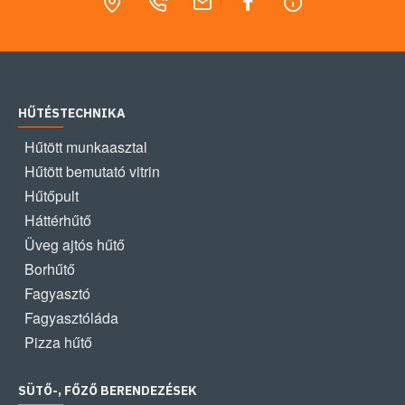
HŰTÉSTECHNIKA
Hűtött munkaasztal
Hűtött bemutató vitrin
Hűtőpult
Háttérhűtő
Üveg ajtós hűtő
Borhűtő
Fagyasztó
Fagyasztóláda
Pizza hűtő
SÜTŐ-, FŐZŐ BERENDEZÉSEK