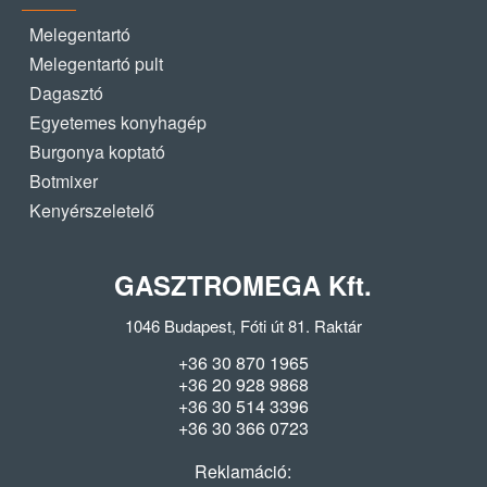
Melegentartó
Melegentartó pult
Dagasztó
Egyetemes konyhagép
Burgonya koptató
Botmixer
Kenyérszeletelő
GASZTROMEGA Kft.
1046 Budapest, Fóti út 81. Raktár
+36 30 870 1965
+36 20 928 9868
+36 30 514 3396
+36 30 366 0723
Reklamáció: