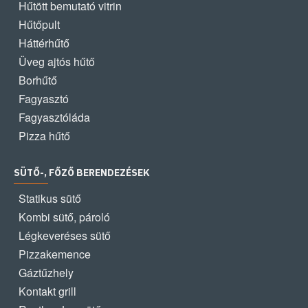
Hűtött bemutató vitrin
Hűtőpult
Háttérhűtő
Üveg ajtós hűtő
Borhűtő
Fagyasztó
Fagyasztóláda
Pizza hűtő
SÜTŐ-, FŐZŐ BERENDEZÉSEK
Statikus sütő
Kombi sütő, pároló
Légkeveréses sütő
Pizzakemence
Gáztűzhely
Kontakt grill