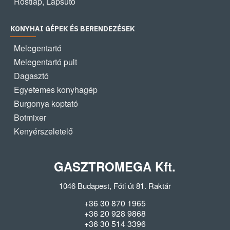
Rostlap, Lapsütő
KONYHAI GÉPEK ÉS BERENDEZÉSEK
Melegentartó
Melegentartó pult
Dagasztó
Egyetemes konyhagép
Burgonya koptató
Botmixer
Kenyérszeletelő
GASZTROMEGA Kft.
1046 Budapest, Fóti út 81. Raktár
+36 30 870 1965
+36 20 928 9868
+36 30 514 3396