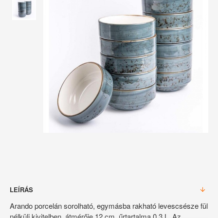
LEÍRÁS
Arando porcelán sorolható, egymásba rakható levescsésze fül
nélküli kivitelben, átmérője 12 cm, űrtartalma 0,3 L. Az