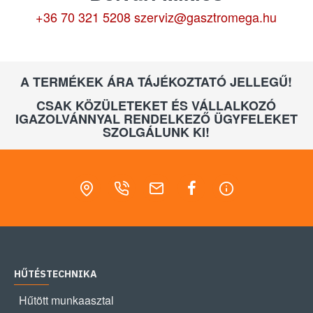
+36 70 321 5208
szerviz@gasztromega.hu
A TERMÉKEK ÁRA TÁJÉKOZTATÓ JELLEGŰ!
CSAK KÖZÜLETEKET ÉS VÁLLALKOZÓ
IGAZOLVÁNNYAL RENDELKEZŐ ÜGYFELEKET
SZOLGÁLUNK KI!
HŰTÉSTECHNIKA
Hűtött munkaasztal