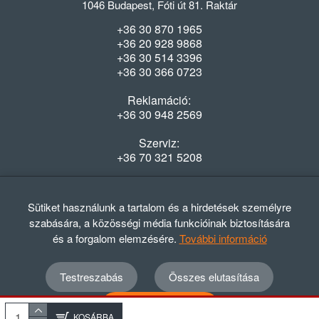
1046 Budapest, Fóti út 81. Raktár
+36 30 870 1965
+36 20 928 9868
+36 30 514 3396
+36 30 366 0723
Reklamáció:
+36 30 948 2569
Szerviz:
+36 70 321 5208
Nyitvatartás
Hétfő-Péntek: 08:00-16:30
Sütiket használunk a tartalom és a hirdetések személyre
szabására, a közösségi média funkcióinak biztosítására
és a forgalom elemzésére.
További információ
Testreszabás
Összes elutasítása
© 2012 - 2024 GASZTRΩMEGA Kft.
Adatvédelmi szabályzat
ÁSZF
Elállási nyilatkozat
Összes elfogadása
Elállási tájékoztató
KOSÁRBA