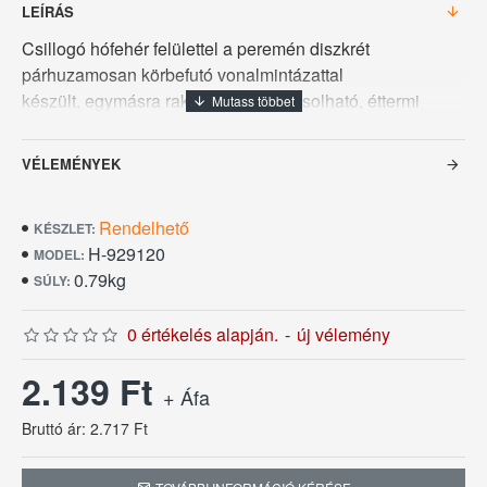
LEÍRÁS
Csillogó hófehér felülettel a peremén diszkrét
párhuzamosan körbefutó vonalmintázattal
készült, egymásra rakható vagy rakásolható, éttermi
porcelántál melynek űrtartalma 1 L, felső átmérője 23 cm
a Duna Hotel Porcelán sorozatból. Az első vásárlástól
VÉLEMÉNYEK
számítva öt év pótlási garanciával.
Rendelhető
KÉSZLET:
H-929120
MODEL:
0.79kg
SÚLY:
0 értékelés alapján.
-
új vélemény
2.139 Ft
+ Áfa
Bruttó ár: 2.717 Ft