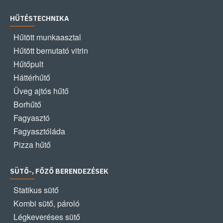
HŰTÉSTECHNIKA
Hűtött munkaasztal
Hűtött bemutató vitrin
Hűtőpult
Háttérhűtő
Üveg ajtós hűtő
Borhűtő
Fagyasztó
Fagyasztóláda
Pizza hűtő
SÜTŐ-, FŐZŐ BERENDEZÉSEK
Statikus sütő
Kombi sütő, pároló
Légkeveréses sütő