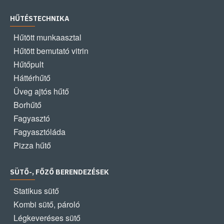
HŰTÉSTECHNIKA
Hűtött munkaasztal
Hűtött bemutató vitrin
Hűtőpult
Háttérhűtő
Üveg ajtós hűtő
Borhűtő
Fagyasztó
Fagyasztóláda
Pizza hűtő
SÜTŐ-, FŐZŐ BERENDEZÉSEK
Statikus sütő
Kombi sütő, pároló
Légkeveréses sütő