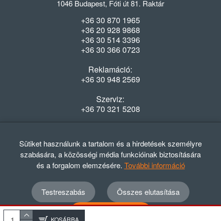
1046 Budapest, Fóti út 81. Raktár
+36 30 870 1965
+36 20 928 9868
+36 30 514 3396
+36 30 366 0723
Reklamáció:
+36 30 948 2569
Szerviz:
+36 70 321 5208
Nyitvatartás
Hétfő-Péntek: 08:00-16:30
Sütiket használunk a tartalom és a hirdetések személyre
szabására, a közösségi média funkcióinak biztosítására
és a forgalom elemzésére.
További információ
Testreszabás
Összes elutasítása
© 2012 - 2024 GASZTRΩMEGA Kft.
Adatvédelmi szabályzat
ÁSZF
Elállási nyilatkozat
Összes elfogadása
Elállási tájékoztató
KOSÁRBA