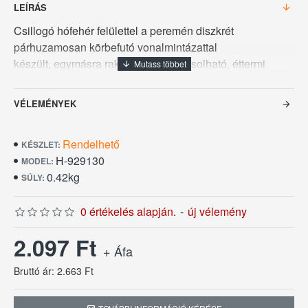
LEÍRÁS
Csillogó hófehér felülettel a peremén diszkrét
párhuzamosan körbefutó vonalmintázattal
készült, egymásra rakható vagy rakásolható, éttermi
porcelántálka melynek űrtartalma 0,5 L, felső átmérője
18 cm a Duna Hotel Porcelán sorozatból. Az első
VÉLEMÉNYEK
vásárlástól számítva öt év pótlási garanciával.
Rendelhető
KÉSZLET:
H-929130
MODEL:
0.42kg
SÚLY:
0 értékelés alapján.
-
új vélemény
2.097 Ft
+ Áfa
Bruttó ár: 2.663 Ft