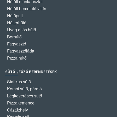
Hűtött munkaasztal
Hűtött bemutató vitrin
Hűtőpult
Háttérhűtő
Üveg ajtós hűtő
Borhűtő
Fagyasztó
Fagyasztóláda
Pizza hűtő
SÜTŐ-, FŐZŐ BERENDEZÉSEK
Statikus sütő
Kombi sütő, pároló
Légkeveréses sütő
Pizzakemence
Gáztűzhely
Kontakt grill