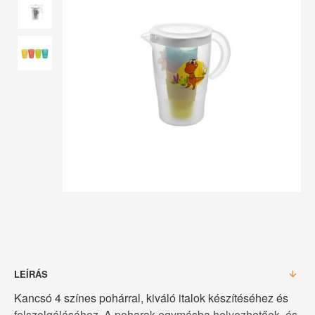
LEÍRÁS
Kancsó 4 színes pohárral, kiváló italok készítéséhez és
felszolgálásához. A poharak egymásba helyezhetőek, és