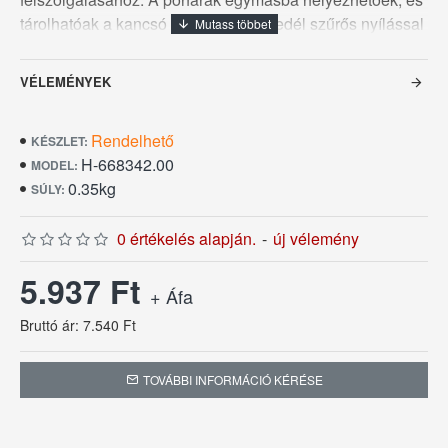
tárolhatóak a kancsó belsejében, a fedél szűrős nyílással
ellátott. Elsőosztályú, az egészségügyben és
gyógyszeriparban használatos műanyagból készült.
VÉLEMÉNYEK
Mosogatógépbe alkalmas. 3 év garancia. Home Line
termékcsalád: otthoni felhasználásra tervezve,
Rendelhető
ipari/nagykonyhai felhasználása nem ajánlott
KÉSZLET:
H-668342.00
MODEL:
0.35kg
SÚLY:
0 értékelés alapján.
-
új vélemény
5.937 Ft
+ Áfa
Bruttó ár: 7.540 Ft
TOVÁBBI INFORMÁCIÓ KÉRÉSE