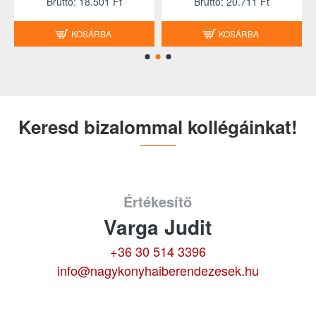
Brutto: 18.501 Ft
Brutto: 20.711 Ft
KOSÁRBA
KOSÁRBA
Keresd bizalommal kollégáinkat!
Értékesítő
Varga Judit
+36 30 514 3396
info@nagykonyhaiberendezesek.hu