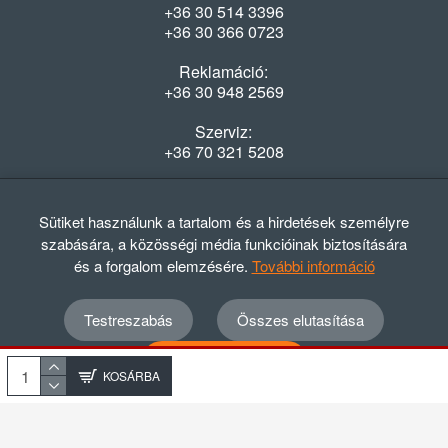
+36 30 514 3396
+36 30 366 0723
Reklamáció:
+36 30 948 2569
Szerviz:
+36 70 321 5208
Nyitvatartás
Hétfő-Péntek: 08:00-16:30
Sütiket használunk a tartalom és a hirdetések személyre
szabására, a közösségi média funkcióinak biztosítására
és a forgalom elemzésére.
További információ
Testreszabás
Összes elutasítása
© 2012 - 2024 GASZTRΩMEGA Kft.
Adatvédelmi szabályzat
ÁSZF
Elállási nyilatkozat
Összes elfogadása
Elállási tájékoztató
KOSÁRBA