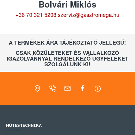
Bolvári Miklós
+36 70 321 5208
szerviz@gasztromega.hu
A TERMÉKEK ÁRA TÁJÉKOZTATÓ JELLEGŰ!
CSAK KÖZÜLETEKET ÉS VÁLLALKOZÓ
IGAZOLVÁNNYAL RENDELKEZŐ ÜGYFELEKET
SZOLGÁLUNK KI!
HŰTÉSTECHNIKA