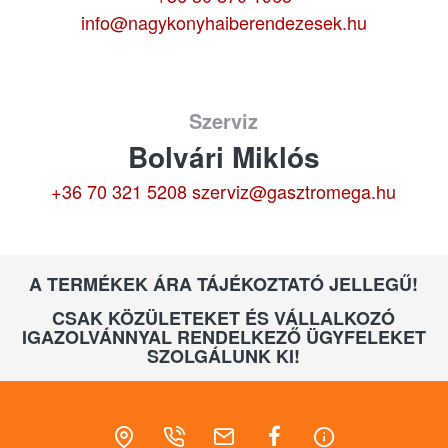
info@nagykonyhaiberendezesek.hu
Szerviz
Bolvári Miklós
+36 70 321 5208
szerviz@gasztromega.hu
A TERMÉKEK ÁRA TÁJÉKOZTATÓ JELLEGŰ!
CSAK KÖZÜLETEKET ÉS VÁLLALKOZÓ
IGAZOLVÁNNYAL RENDELKEZŐ ÜGYFELEKET
SZOLGÁLUNK KI!