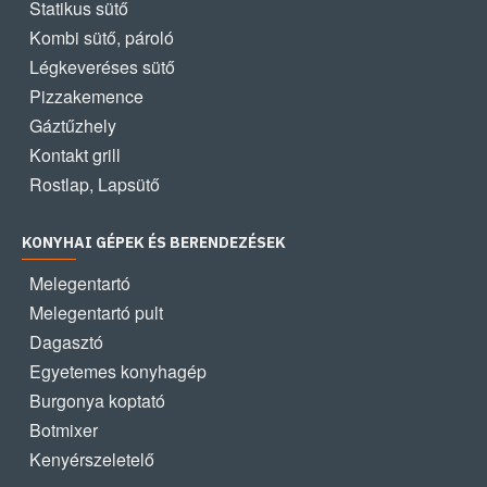
Statikus sütő
Kombi sütő, pároló
Légkeveréses sütő
Pizzakemence
Gáztűzhely
Kontakt grill
Rostlap, Lapsütő
KONYHAI GÉPEK ÉS BERENDEZÉSEK
Melegentartó
Melegentartó pult
Dagasztó
Egyetemes konyhagép
Burgonya koptató
Botmixer
Kenyérszeletelő