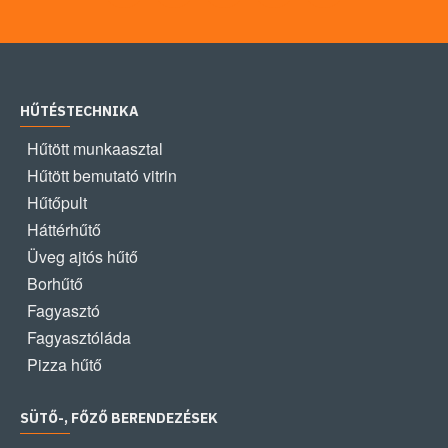
HŰTÉSTECHNIKA
Hűtött munkaasztal
Hűtött bemutató vitrin
Hűtőpult
Háttérhűtő
Üveg ajtós hűtő
Borhűtő
Fagyasztó
Fagyasztóláda
Pizza hűtő
SÜTŐ-, FŐZŐ BERENDEZÉSEK