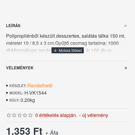
LEÍRÁS
Polipropilénből készült desszertes, salátás tálka 150 ml,
méretei 10 / 8,5 x 3 cm.Gyűjtő csomag tartalma: 1000
dbMinimálisan rendelhető: 100 dbAz ár 100 db-ra
vonatkozik!
VÉLEMÉNYEK
Rendelhető
KÉSZLET:
H-VK1544
MODEL:
0.20kg
SÚLY:
0 értékelés alapján.
-
új vélemény
1.353 Ft
+ Áfa