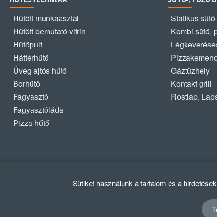
HŰTÉSTECHNIKA
SÜTŐ-, FŐZŐ 
Hűtött munkaasztal
Statikus sütő
Hűtött bemutató vitrin
Kombi sütő, 
Hűtőpult
Légkeveréses
Háttérhűtő
Pizzakemen
Üveg ajtós hűtő
Gáztűzhely
Borhűtő
Kontakt grill
Fagyasztó
Rostlap, Lap
Fagyasztóláda
Pizza hűtő
Sütiket használunk a tartalom és a hirdetése
T
© 2012 - 2024 GASZTRΩMEGA Kft.