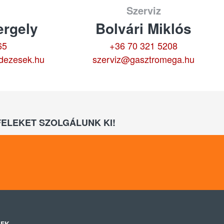
Szerviz
rgely
Bolvári Miklós
65
+36 70 321 5208
dezesek.hu
szerviz@gasztromega.hu
ELEKET SZOLGÁLUNK KI!