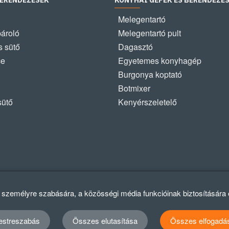
BERENDEZÉSEK
KONYHAI GÉPEK ÉS BERENDEZÉ
Melegentartó
pároló
Melegentartó pult
 sütő
Dagasztó
ce
Egyetemes konyhagép
Burgonya koptató
Botmixer
sütő
Kenyérszeletelő
k személyre szabására, a közösségi média funkcióinak biztosítására
estreszabás
Összes elutasítása
Összes elfogadá
Ad