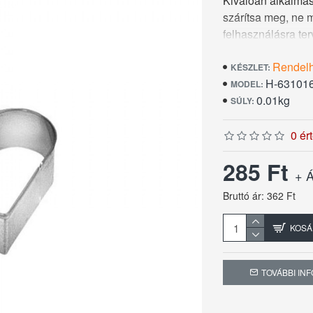
Kiválóan alkalmas
szárítsa meg, ne
felhasználásra te
Rendel
KÉSZLET:
H-631016
MODEL:
0.01kg
SÚLY:
0 ér
285 Ft
+ Á
Bruttó ár: 362 Ft
KOSÁ
TOVÁBBI IN