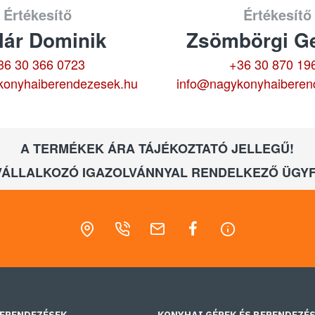
Értékesítő
Értékesítő
lár Dominik
Zsömbörgi Ge
36 30 366 0723
+36 30 870 19
konyhaiberendezesek.hu
info@nagykonyhaiberen
A TERMÉKEK ÁRA TÁJÉKOZTATÓ JELLEGŰ!
VÁLLALKOZÓ IGAZOLVÁNNYAL RENDELKEZŐ ÜGYF