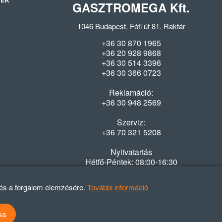
SEK
GASZTROMEGA Kft.
1046 Budapest, Fóti út 81. Raktár
+36 30 870 1965
+36 20 928 9868
+36 30 514 3396
+36 30 366 0723
Reklamáció:
+36 30 948 2569
Szerviz:
+36 70 321 5208
Nyitvatartás
Hétfő-Péntek: 08:00-16:30
 és a forgalom elemzésére.
További információ
sa
atvédelmi szabályzat
ÁSZF
Elállási nyilatkozat
Elállási tájékoztató