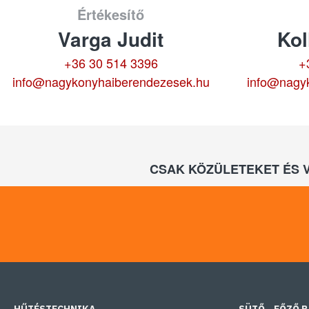
Értékesítő
Varga Judit
Kol
+36 30 514 3396
+
info@nagykonyhaiberendezesek.hu
info@nagy
CSAK KÖZÜLETEKET ÉS 