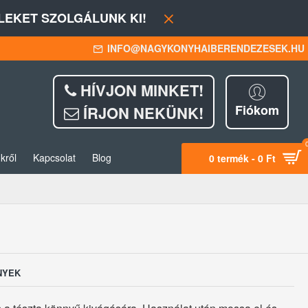
EKET SZOLGÁLUNK KI!
INFO@NAGYKONYHAIBERENDEZESEK.HU
HÍVJON MINKET!
Fiókom
ÍRJON NEKÜNK!
kről
Kapcsolat
Blog
0 termék - 0 Ft
NYEK