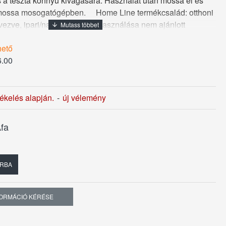
 a tészta könnyű kivágására. Használat után mossa el és
 mossa mosogatógépben. Home Line termékcsalád: otthoni
rvezve, ipari/nagykonyhai felhasználása nem ajánlott
hető
.00
tékelés alapján.
-
új vélemény
fa
RBA
FORMÁCIÓ KÉRÉSE