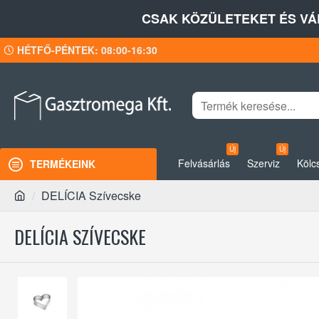
CSAK KÖZÜLETEKET ÉS VÁ
HÉTFŐ-PÉNTEK: 08:00-16:30
Új
Új
Felvásárlás
Szerviz
Kölc
TERMÉKEINK
DELÍCIA Szívecske
DELÍCIA SZÍVECSKE