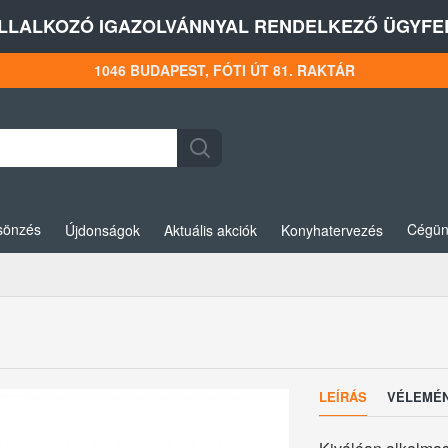
LLALKOZÓ IGAZOLVÁNNYAL RENDELKEZŐ ÜGYFEL
1046 BUDAPEST, FÓTI ÚT 81. RAKTÁR
sönzés
Cégün
Újdonságok
Aktuális akciók
Konyhatervezés
LEÍRÁS
VÉLEMÉ