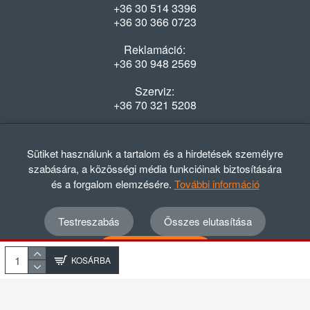
+36 30 514 3396
+36 30 366 0723
Reklamáció:
+36 30 948 2569
Szerviz:
+36 70 321 5208
Nyitvatartás
Hétfő-Péntek: 08:00-16:30
Sütiket használunk a tartalom és a hirdetések személyre
szabására, a közösségi média funkcióinak biztosítására
és a forgalom elemzésére.
További információ
Testreszabás
Összes elutasítása
© 2012 - 2024 GASZTRΩMEGA Kft.
Adatvédelmi szabályzat
ÁSZF
Elállási nyilatkozat
Összes elfogadása
Elállási tájékoztató
KOSÁRBA