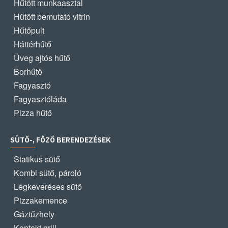
Hűtött munkaasztal
Hűtött bemutató vitrin
Hűtőpult
Háttérhűtő
Üveg ajtós hűtő
Borhűtő
Fagyasztó
Fagyasztóláda
Pizza hűtő
SÜTŐ-, FŐZŐ BERENDEZÉSEK
Statikus sütő
Kombi sütő, pároló
Légkeveréses sütő
Pizzakemence
Gáztűzhely
Kontakt grill