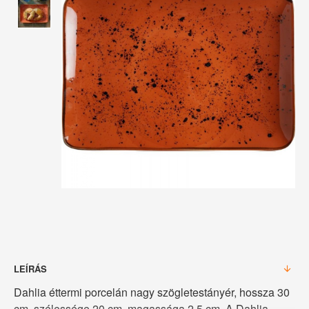
LEÍRÁS
Dahlia éttermi porcelán nagy szögletestányér, hossza 30
cm, szélessége 20 cm, magassága 2,5 cm. A Dahlia