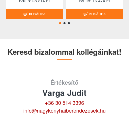
Brutto: 28.214 Ft
Brutto: 16.474 Ft
KOSÁRBA
KOSÁRBA
Keresd bizalommal kollégáinkat!
Értékesítő
Varga Judit
+36 30 514 3396
info@nagykonyhaiberendezesek.hu