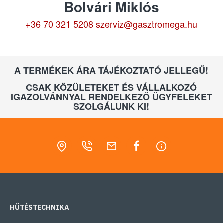
Bolvári Miklós
+36 70 321 5208
szerviz@gasztromega.hu
A TERMÉKEK ÁRA TÁJÉKOZTATÓ JELLEGŰ!
CSAK KÖZÜLETEKET ÉS VÁLLALKOZÓ
IGAZOLVÁNNYAL RENDELKEZŐ ÜGYFELEKET
SZOLGÁLUNK KI!
HŰTÉSTECHNIKA