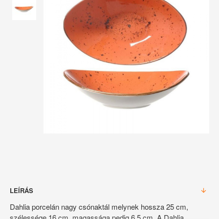
LEÍRÁS
Dahlia porcelán nagy csónaktál melynek hossza 25 cm,
szélessége 16 cm, magassága pedig 6,5 cm. A Dahlia