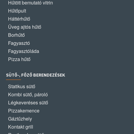
Hűtött bemutató vitrin
Hűtőpult
Háttérhűtő
Üveg ajtós hűtő
Borhűtő
Fagyasztó
Fagyasztóláda
Pizza hűtő
SÜTŐ-, FŐZŐ BERENDEZÉSEK
Statikus sütő
Kombi sütő, pároló
Légkeveréses sütő
Pizzakemence
Gáztűzhely
Kontakt grill