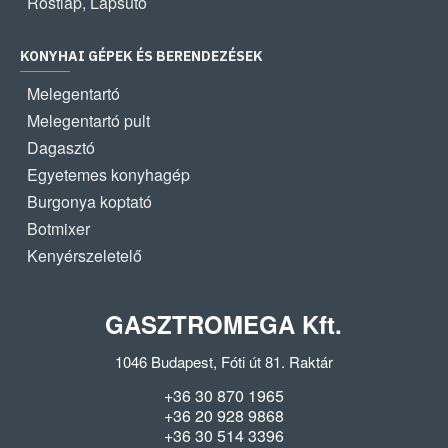
Rostlap, Lapsütő
KONYHAI GÉPEK ÉS BERENDEZÉSEK
Melegentartó
Melegentartó pult
Dagasztó
Egyetemes konyhagép
Burgonya koptató
Botmixer
Kenyérszeletelő
GASZTROMEGA Kft.
1046 Budapest, Fóti út 81. Raktár
+36 30 870 1965
+36 20 928 9868
+36 30 514 3396