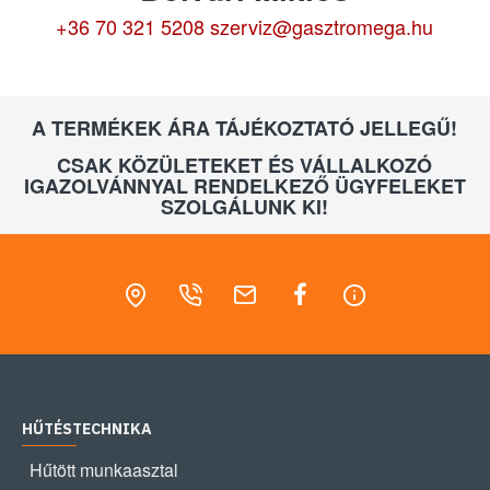
+36 70 321 5208
szerviz@gasztromega.hu
A TERMÉKEK ÁRA TÁJÉKOZTATÓ JELLEGŰ!
CSAK KÖZÜLETEKET ÉS VÁLLALKOZÓ
IGAZOLVÁNNYAL RENDELKEZŐ ÜGYFELEKET
SZOLGÁLUNK KI!
HŰTÉSTECHNIKA
Hűtött munkaasztal