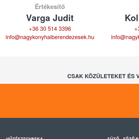
Értékesítő
Varga Judit
Kol
+36 30 514 3396
+
info@nagykonyhaiberendezesek.hu
info@nagy
CSAK KÖZÜLETEKET ÉS 