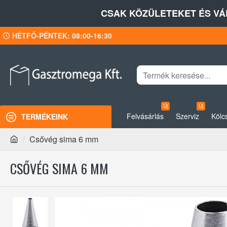
CSAK KÖZÜLETEKET ÉS VÁ
HÉTFŐ-PÉNTEK: 08:00-16:30
Új
Új
Felvásárlás
Szerviz
Kölc
TERMÉKEINK
Csővég sima 6 mm
CSŐVÉG SIMA 6 MM