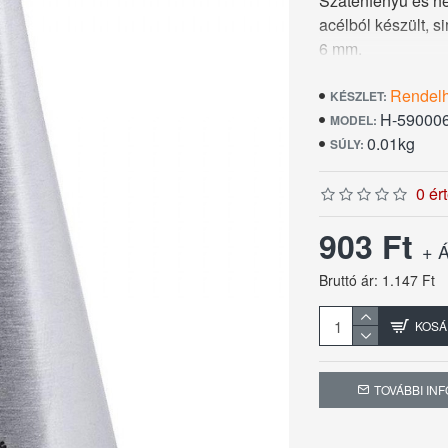
Szaténfényű és he
acélból készült, 
6 mm.
Rendel
KÉSZLET:
H-59000
MODEL:
0.01kg
SÚLY:
0 ér
903 Ft
+ Á
Bruttó ár: 1.147 Ft
KOSÁ
TOVÁBBI IN