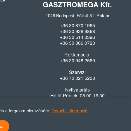
SEK
GASZTROMEGA Kft.
1046 Budapest, Fóti út 81. Raktár
+36 30 870 1965
+36 20 928 9868
+36 30 514 3396
+36 30 366 0723
Reklamáció:
+36 30 948 2569
Szerviz:
+36 70 321 5208
Nyitvatartás
Hétfő-Péntek: 08:00-16:30
 és a forgalom elemzésére.
További információ
sa
atvédelmi szabályzat
ÁSZF
Elállási nyilatkozat
Elállási tájékoztató