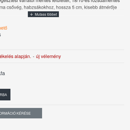
gesztési varratól mentes felülettel, 18/10-es rozsdamentes
sima csővég, habzsákokhoz, hossza 5 cm, kisebb átmérője
hető
6
tékelés alapján.
-
új vélemény
fa
RBA
FORMÁCIÓ KÉRÉSE