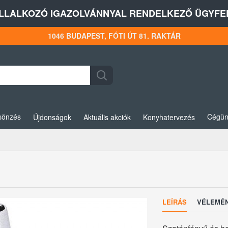
LLALKOZÓ IGAZOLVÁNNYAL RENDELKEZŐ ÜGYFEL
1046 BUDAPEST, FÓTI ÚT 81. RAKTÁR
sönzés
Cégün
Újdonságok
Aktuális akciók
Konyhatervezés
LEÍRÁS
VÉLEMÉ