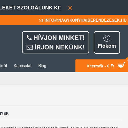
EKET SZOLGÁLUNK KI!
INFO@NAGYKONYHAIBERENDEZESEK.HU
HÍVJON MINKET!
Fiókom
ÍRJON NEKÜNK!
kről
Kapcsolat
Blog
0 termék - 0 Ft
NYEK