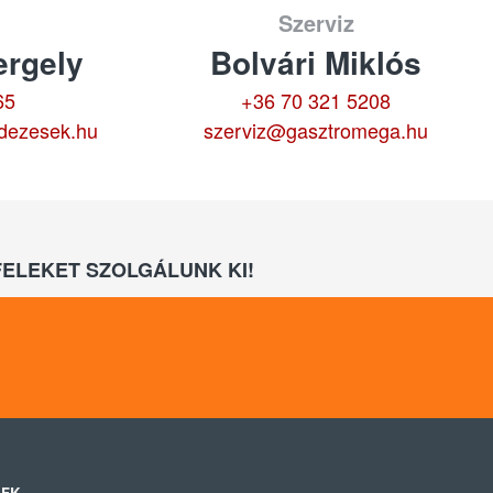
Szerviz
rgely
Bolvári Miklós
65
+36 70 321 5208
dezesek.hu
szerviz@gasztromega.hu
ELEKET SZOLGÁLUNK KI!