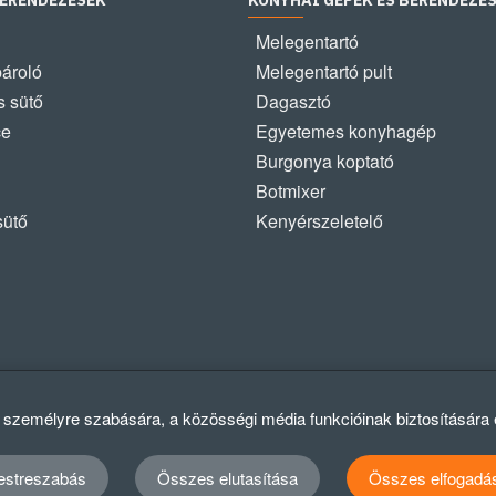
BERENDEZÉSEK
KONYHAI GÉPEK ÉS BERENDEZÉ
Melegentartó
pároló
Melegentartó pult
 sütő
Dagasztó
ce
Egyetemes konyhagép
Burgonya koptató
Botmixer
sütő
Kenyérszeletelő
k személyre szabására, a közösségi média funkcióinak biztosítására
estreszabás
Összes elutasítása
Összes elfogadá
Ad