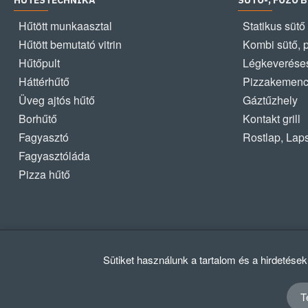
HŰTÉSTECHNIKA
SÜTŐ-, FŐZŐ 
Hűtött munkaasztal
Statikus sütő
Hűtött bemutató vitrin
Kombi sütő, 
Hűtőpult
Légkeveréses
Háttérhűtő
Pizzakemen
Üveg ajtós hűtő
Gáztűzhely
Borhűtő
Kontakt grill
Fagyasztó
Rostlap, Lap
Fagyasztóláda
Pizza hűtő
Sütiket használunk a tartalom és a hirdetése
T
© 2012 - 2024 GASZTRΩMEGA Kft.