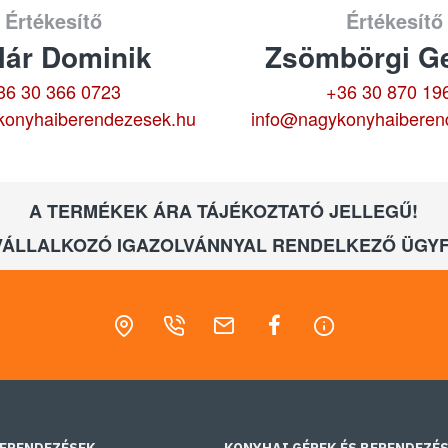
Értékesítő
Értékesítő
lár Dominik
Zsömbörgi Ge
36 30 366 0723
+36 30 870 19
konyhaiberendezesek.hu
info@nagykonyhaiberen
A TERMÉKEK ÁRA TÁJÉKOZTATÓ JELLEGŰ!
VÁLLALKOZÓ IGAZOLVÁNNYAL RENDELKEZŐ ÜGYF