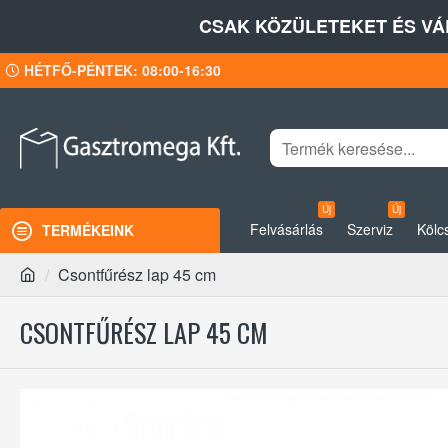
CSAK KÖZÜLETEKET ÉS VÁ
HÉTFŐ-PÉNTEK: 08:00-16:30
Új
Új
Felvásárlás
Szerviz
Kölc
TERMÉKEINK
Csontfűrész lap 45 cm
CSONTFŰRÉSZ LAP 45 CM