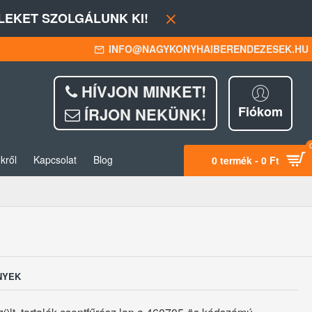
EKET SZOLGÁLUNK KI!
INFO@NAGYKONYHAIBERENDEZESEK.HU
HÍVJON MINKET!
Fiókom
ÍRJON NEKÜNK!
kről
Kapcsolat
Blog
0 termék - 0 Ft
NYEK