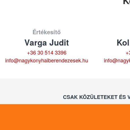
K
Értékesítő
Varga Judit
Kol
+36 30 514 3396
+
info@nagykonyhaiberendezesek.hu
info@nagy
CSAK KÖZÜLETEKET ÉS 