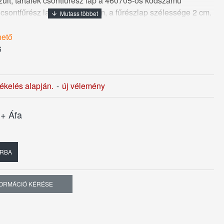
zült, tartalék csontfűrész lap a 460705-ös kódszámú
 csontfűrész lap hossza 45 cm, a fűrészlap szélessége 2 cm.
hető
6
tékelés alapján.
-
új vélemény
t
+ Áfa
RBA
FORMÁCIÓ KÉRÉSE