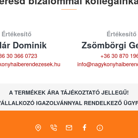
eresd bizalommal kollégáinka
Értékesítő
Értékesítő
lár Dominik
Zsömbörgi Ge
36 30 366 0723
+36 30 870 19
konyhaiberendezesek.hu
info@nagykonyhaiberen
A TERMÉKEK ÁRA TÁJÉKOZTATÓ JELLEGŰ!
VÁLLALKOZÓ IGAZOLVÁNNYAL RENDELKEZŐ ÜGYF