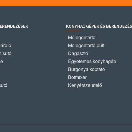
BERENDEZÉSEK
KONYHAI GÉPEK ÉS BERENDEZÉ
Melegentartó
pároló
Melegentartó pult
 sütő
Dagasztó
ce
Egyetemes konyhagép
Burgonya koptató
Botmixer
sütő
Kenyérszeletelő