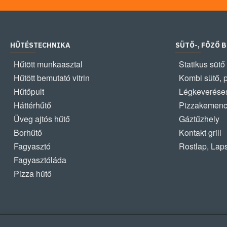
HŰTÉSTECHNIKA
SÜTŐ-, FŐZŐ 
Hűtött munkaasztal
Statikus sütő
Hűtött bemutató vitrin
Kombi sütő, 
Hűtőpult
Légkeveréses
Háttérhűtő
Pizzakemen
Üveg ajtós hűtő
Gáztűzhely
Borhűtő
Kontakt grill
Fagyasztó
Rostlap, Lap
Fagyasztóláda
Pizza hűtő