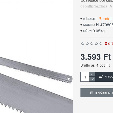
Edzettacélból kés
csontfűrészhez. A
Rendel
KÉSZLET:
H-47080
MODEL:
0.05kg
SÚLY:
0 ér
3.593 F
Bruttó ár: 4.563 Ft
KOSÁ
TOVÁBBI IN