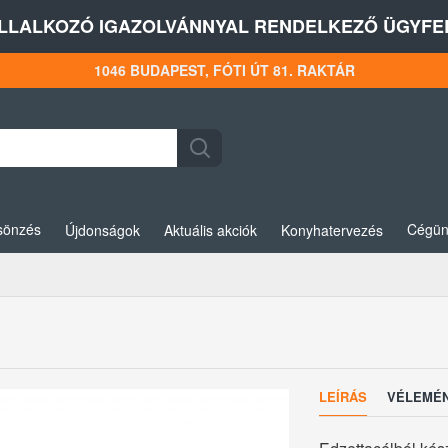
LLALKOZÓ IGAZOLVÁNNYAL RENDELKEZŐ ÜGYFEL
1046 BUDAPEST, FÓTI ÚT 81. RAKTÁR
sönzés
Cégün
Újdonságok
Aktuális akciók
Konyhatervezés
LEÍRÁS
VÉLEMÉ