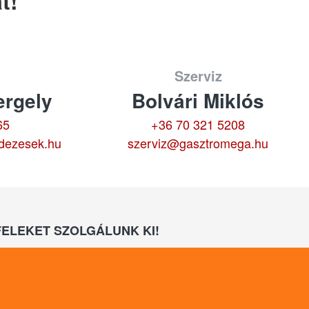
t!
Szerviz
rgely
Bolvári Miklós
65
+36 70 321 5208
dezesek.hu
szerviz@gasztromega.hu
ELEKET SZOLGÁLUNK KI!