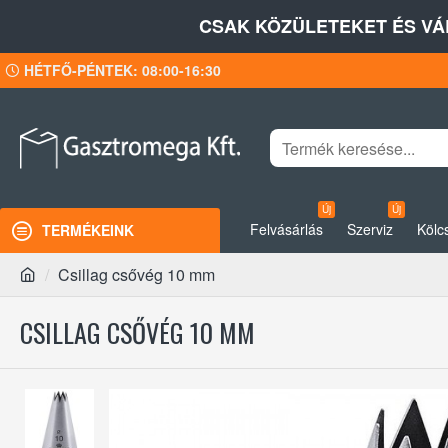
CSAK KÖZÜLETEKET ÉS VÁ
HÉTFŐ-PÉNTEK: 08:00-16:30
Új
Új
Felvásárlás
Szerviz
Kölc
TERMÉKEINK
Csillag csővég 10 mm
CSILLAG CSŐVÉG 10 MM