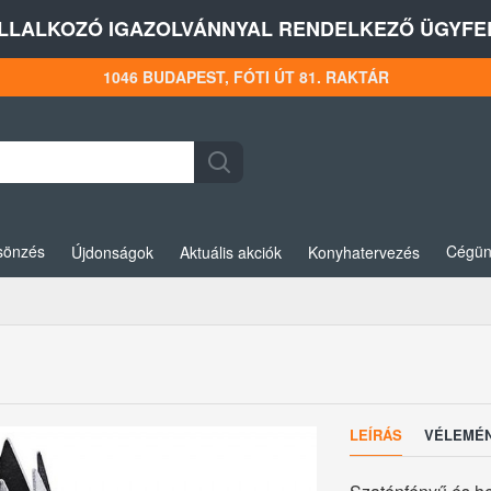
LLALKOZÓ IGAZOLVÁNNYAL RENDELKEZŐ ÜGYFEL
1046 BUDAPEST, FÓTI ÚT 81. RAKTÁR
sönzés
Cégün
Újdonságok
Aktuális akciók
Konyhatervezés
LEÍRÁS
VÉLEMÉ