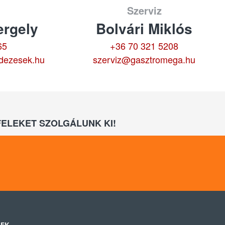
Szerviz
rgely
Bolvári Miklós
65
+36 70 321 5208
dezesek.hu
szerviz@gasztromega.hu
ELEKET SZOLGÁLUNK KI!