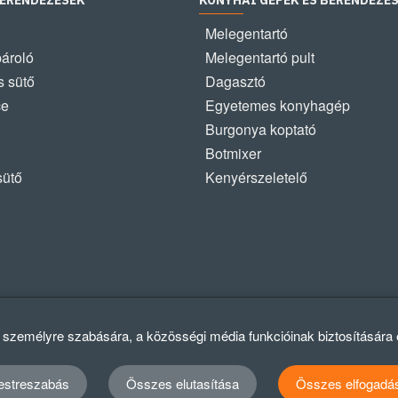
BERENDEZÉSEK
KONYHAI GÉPEK ÉS BERENDEZÉ
Melegentartó
pároló
Melegentartó pult
 sütő
Dagasztó
ce
Egyetemes konyhagép
Burgonya koptató
Botmixer
sütő
Kenyérszeletelő
k személyre szabására, a közösségi média funkcióinak biztosítására
estreszabás
Összes elutasítása
Összes elfogadá
Ad