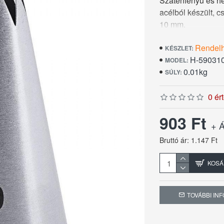
Szaténfényű és he
acélból készült, 
10 mm.
Rendel
KÉSZLET:
H-59031
MODEL:
0.01kg
SÚLY:
0 ér
903 Ft
+ Á
Bruttó ár: 1.147 Ft
KOSÁ
TOVÁBBI IN