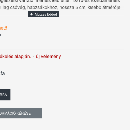
gesztési varratól mentes felülettel, 18/10-es rozsdamentes
csillag csővég, habzsákokhoz, hossza 5 cm, kisebb átmérője
hető
0
tékelés alapján.
-
új vélemény
fa
RBA
FORMÁCIÓ KÉRÉSE