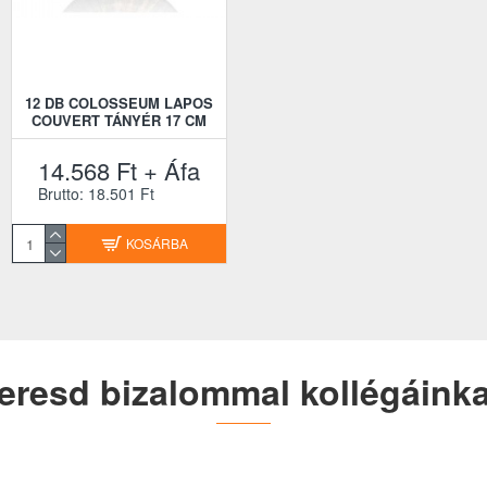
12 DB COLOSSEUM LAPOS
12 DB COLOSSEUM LAPOS
COUVERT TÁNYÉR 17 CM
DESSZERTTÁNYÉR 21 CM
14.568 Ft + Áfa
16.308 Ft + Áfa
Brutto: 18.501 Ft
Brutto: 20.711 Ft
KOSÁRBA
KOSÁRBA
eresd bizalommal kollégáinka