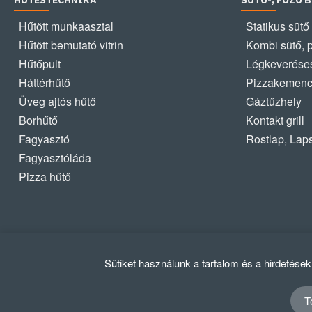
HŰTÉSTECHNIKA
SÜTŐ-, FŐZŐ 
Hűtött munkaasztal
Statikus sütő
Hűtött bemutató vitrin
Kombi sütő, 
Hűtőpult
Légkeveréses
Háttérhűtő
Pizzakemen
Üveg ajtós hűtő
Gáztűzhely
Borhűtő
Kontakt grill
Fagyasztó
Rostlap, Lap
Fagyasztóláda
Pizza hűtő
Sütiket használunk a tartalom és a hirdetése
T
© 2012 - 2024 GASZTRΩMEGA Kft.