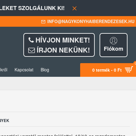
EKET SZOLGÁLUNK KI!
INFO@NAGYKONYHAIBERENDEZESEK.HU
HÍVJON MINKET!
Fiókom
ÍRJON NEKÜNK!
kről
Kapcsolat
Blog
0 termék - 0 Ft
NYEK