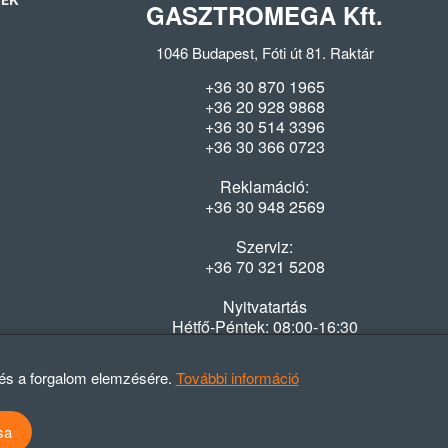
SEK
GASZTROMEGA Kft.
1046 Budapest, Fóti út 81. Raktár
+36 30 870 1965
+36 20 928 9868
+36 30 514 3396
+36 30 366 0723
Reklamáció:
+36 30 948 2569
Szerviz:
+36 70 321 5208
Nyitvatartás
Hétfő-Péntek: 08:00-16:30
 és a forgalom elemzésére.
További információ
sa
atvédelmi szabályzat
ÁSZF
Elállási nyilatkozat
Elállási tájékoztató