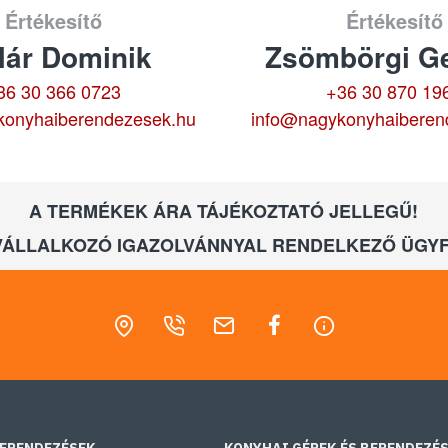
Értékesítő
Értékesítő
lár Dominik
Zsömbörgi Ge
36 30 366 0723
+36 30 870 19
konyhaiberendezesek.hu
info@nagykonyhaiberen
A TERMÉKEK ÁRA TÁJÉKOZTATÓ JELLEGŰ!
VÁLLALKOZÓ IGAZOLVÁNNYAL RENDELKEZŐ ÜGYF