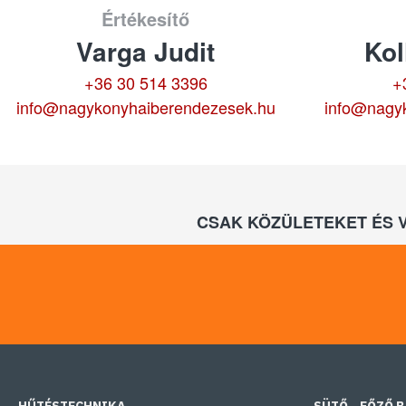
Értékesítő
Varga Judit
Kol
+36 30 514 3396
+
info@nagykonyhaiberendezesek.hu
info@nagy
CSAK KÖZÜLETEKET ÉS 