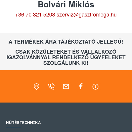
Bolvári Miklós
+36 70 321 5208
szerviz@gasztromega.hu
A TERMÉKEK ÁRA TÁJÉKOZTATÓ JELLEGŰ!
CSAK KÖZÜLETEKET ÉS VÁLLALKOZÓ
IGAZOLVÁNNYAL RENDELKEZŐ ÜGYFELEKET
SZOLGÁLUNK KI!
HŰTÉSTECHNIKA