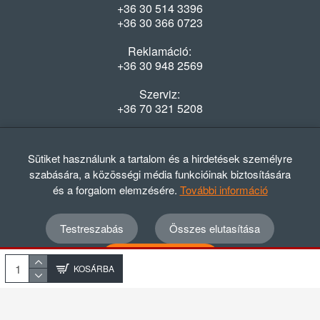
+36 30 514 3396
+36 30 366 0723
Reklamáció:
+36 30 948 2569
Szerviz:
+36 70 321 5208
Nyitvatartás
Hétfő-Péntek: 08:00-16:30
Sütiket használunk a tartalom és a hirdetések személyre
szabására, a közösségi média funkcióinak biztosítására
és a forgalom elemzésére.
További információ
Testreszabás
Összes elutasítása
© 2012 - 2024 GASZTRΩMEGA Kft.
Adatvédelmi szabályzat
ÁSZF
Elállási nyilatkozat
Összes elfogadása
Elállási tájékoztató
KOSÁRBA