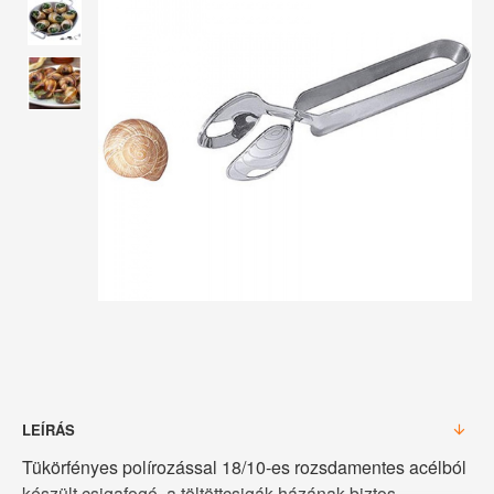
LEÍRÁS
Tükörfényes polírozással 18/10-es rozsdamentes acélból
készült csigafogó, a töltöttcsigák házának biztos