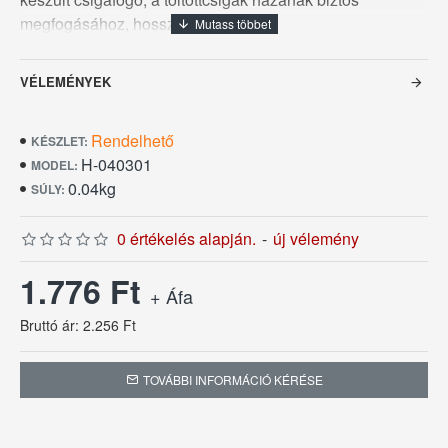
megfogásához, hossza 16,5 cm.
VÉLEMÉNYEK
Rendelhető
KÉSZLET:
H-040301
MODEL:
0.04kg
SÚLY:
0 értékelés alapján.
-
új vélemény
1.776 Ft
+ Áfa
Bruttó ár: 2.256 Ft
TOVÁBBI INFORMÁCIÓ KÉRÉSE