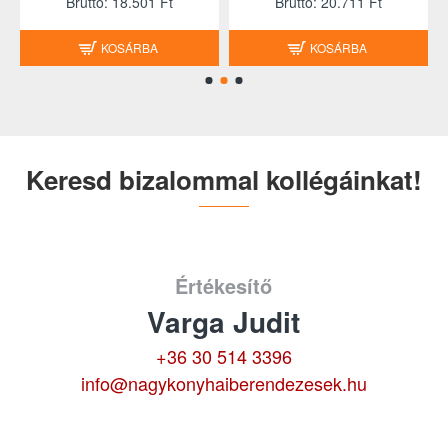
Brutto: 18.501 Ft
Brutto: 20.711 Ft
KOSÁRBA
KOSÁRBA
Keresd bizalommal kollégáinkat!
Értékesítő
Varga Judit
+36 30 514 3396
info@nagykonyhaiberendezesek.hu