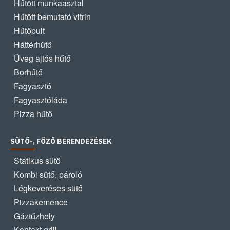
Hűtött munkaasztal
Hűtött bemutató vitrin
Hűtőpult
Háttérhűtő
Üveg ajtós hűtő
Borhűtő
Fagyasztó
Fagyasztóláda
Pizza hűtő
SÜTŐ-, FŐZŐ BERENDEZÉSEK
Statikus sütő
Kombi sütő, pároló
Légkeveréses sütő
Pizzakemence
Gáztűzhely
Kontakt grill