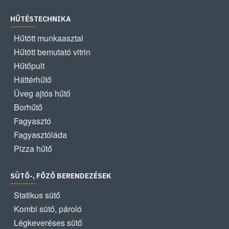
HŰTÉSTECHNIKA
Hűtött munkaasztal
Hűtött bemutató vitrin
Hűtőpult
Háttérhűtő
Üveg ajtós hűtő
Borhűtő
Fagyasztó
Fagyasztóláda
Pizza hűtő
SÜTŐ-, FŐZŐ BERENDEZÉSEK
Statikus sütő
Kombi sütő, pároló
Légkeveréses sütő