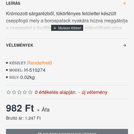
LEÍRÁS
Krómozott sárgarézből, tükörfényes felülettel készült
cseppfogó mely a borospalack nyakára húzva meggátolja
a csepegést a tisztítás miatt könnyen eltávolítható piros
filc betéttel, külső átmérője 4 cm, belső átmérője 3 cm,
magassága 2 cm.
VÉLEMÉNYEK
Rendelhető
KÉSZLET:
H-510274
MODEL:
0.02kg
SÚLY:
0 értékelés alapján.
-
új vélemény
982 Ft
+ Áfa
Bruttó ár: 1.247 Ft