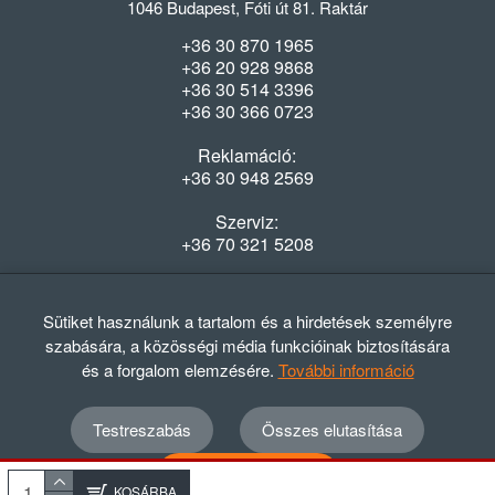
1046 Budapest, Fóti út 81. Raktár
+36 30 870 1965
+36 20 928 9868
+36 30 514 3396
+36 30 366 0723
Reklamáció:
+36 30 948 2569
Szerviz:
+36 70 321 5208
Nyitvatartás
Hétfő-Péntek: 08:00-16:30
Sütiket használunk a tartalom és a hirdetések személyre
szabására, a közösségi média funkcióinak biztosítására
és a forgalom elemzésére.
További információ
Testreszabás
Összes elutasítása
© 2012 - 2024 GASZTRΩMEGA Kft.
Adatvédelmi szabályzat
ÁSZF
Elállási nyilatkozat
Összes elfogadása
Elállási tájékoztató
KOSÁRBA