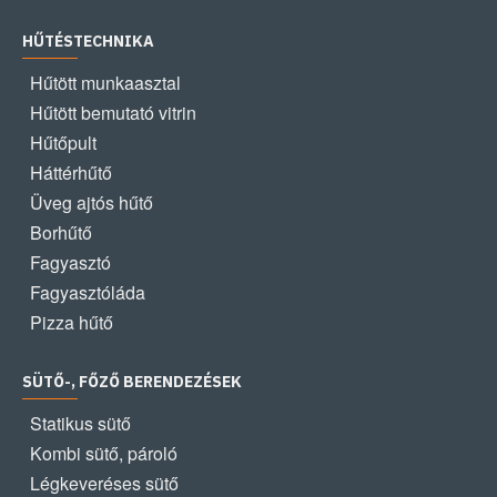
HŰTÉSTECHNIKA
Hűtött munkaasztal
Hűtött bemutató vitrin
Hűtőpult
Háttérhűtő
Üveg ajtós hűtő
Borhűtő
Fagyasztó
Fagyasztóláda
Pizza hűtő
SÜTŐ-, FŐZŐ BERENDEZÉSEK
Statikus sütő
Kombi sütő, pároló
Légkeveréses sütő