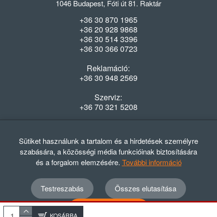
1046 Budapest, Fóti út 81. Raktár
+36 30 870 1965
+36 20 928 9868
+36 30 514 3396
+36 30 366 0723
Reklamáció:
+36 30 948 2569
Szerviz:
+36 70 321 5208
Nyitvatartás
Hétfő-Péntek: 08:00-16:30
Sütiket használunk a tartalom és a hirdetések személyre
szabására, a közösségi média funkcióinak biztosítására
és a forgalom elemzésére.
További információ
Testreszabás
Összes elutasítása
© 2012 - 2024 GASZTRΩMEGA Kft.
Adatvédelmi szabályzat
ÁSZF
Elállási nyilatkozat
Összes elfogadása
Elállási tájékoztató
KOSÁRBA