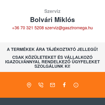
Szerviz
Bolvári Miklós
+36 70 321 5208
szerviz@gasztromega.hu
A TERMÉKEK ÁRA TÁJÉKOZTATÓ JELLEGŰ!
CSAK KÖZÜLETEKET ÉS VÁLLALKOZÓ
IGAZOLVÁNNYAL RENDELKEZŐ ÜGYFELEKET
SZOLGÁLUNK KI!