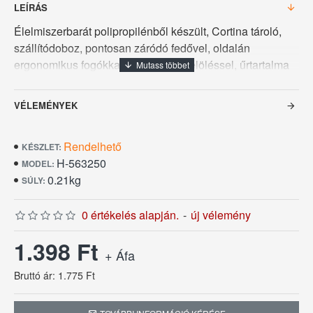
LEÍRÁS
Élelmiszerbarát polipropilénből készült, Cortina tároló,
szállítódoboz, pontosan záródó fedővel, oldalán
ergonomikus fogókkal és űrmérték jelöléssel, űrtartalma
1,9 L, méretei 10 x 18 x 22 cm. A fedők kék, zöld és piros
színben rendelhetők.
VÉLEMÉNYEK
Rendelhető
KÉSZLET:
H-563250
MODEL:
0.21kg
SÚLY:
0 értékelés alapján.
-
új vélemény
1.398 Ft
+ Áfa
Bruttó ár: 1.775 Ft