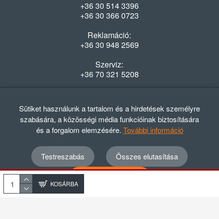
+36 30 514 3396
+36 30 366 0723
Reklamáció:
+36 30 948 2569
Szerviz:
+36 70 321 5208
Nyitvatartás
Hétfő-Péntek: 08:00-16:30
Sütiket használunk a tartalom és a hirdetések személyre
szabására, a közösségi média funkcióinak biztosítására
és a forgalom elemzésére.
További információ
Testreszabás
Összes elutasítása
© 2012 - 2024 GASZTRΩMEGA Kft.
Adatvédelmi szabályzat
ÁSZF
Elállási nyilatkozat
Összes elfogadása
Elállási tájékoztató
KOSÁRBA