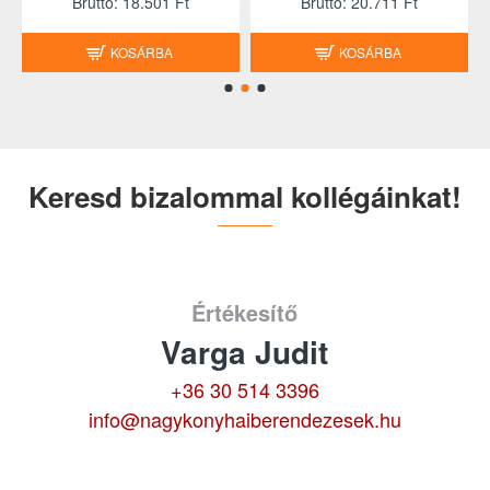
Brutto: 18.501 Ft
Brutto: 20.711 Ft
KOSÁRBA
KOSÁRBA
Keresd bizalommal kollégáinkat!
Értékesítő
Varga Judit
+36 30 514 3396
info@nagykonyhaiberendezesek.hu