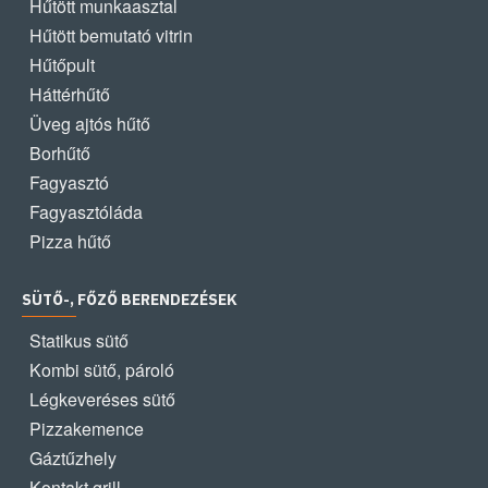
Hűtött munkaasztal
Hűtött bemutató vitrin
Hűtőpult
Háttérhűtő
Üveg ajtós hűtő
Borhűtő
Fagyasztó
Fagyasztóláda
Pizza hűtő
SÜTŐ-, FŐZŐ BERENDEZÉSEK
Statikus sütő
Kombi sütő, pároló
Légkeveréses sütő
Pizzakemence
Gáztűzhely
Kontakt grill