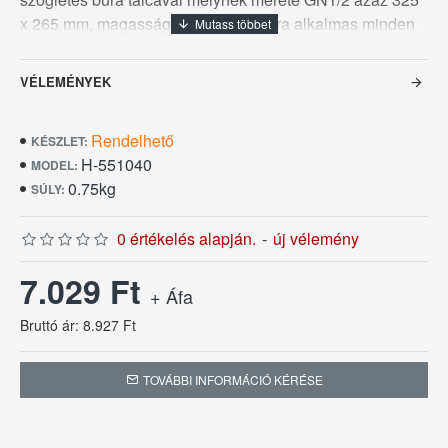
x 265 mm, magassága 140 mm a búra alkalmas minden
élelmiszer lefedésére és aktív védelmére a portól,
rovaroktól és más zavaró tényezőktől.
VÉLEMÉNYEK
Rendelhető
KÉSZLET:
H-551040
MODEL:
0.75kg
SÚLY:
0 értékelés alapján.
-
új vélemény
7.029 Ft
+ Áfa
Bruttó ár: 8.927 Ft
TOVÁBBI INFORMÁCIÓ KÉRÉSE