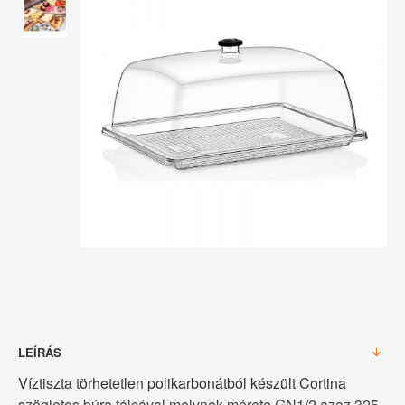
LEÍRÁS
Víztiszta törhetetlen polikarbonátból készült Cortina
szögletes búra tálcával melynek mérete GN1/2 azaz 325