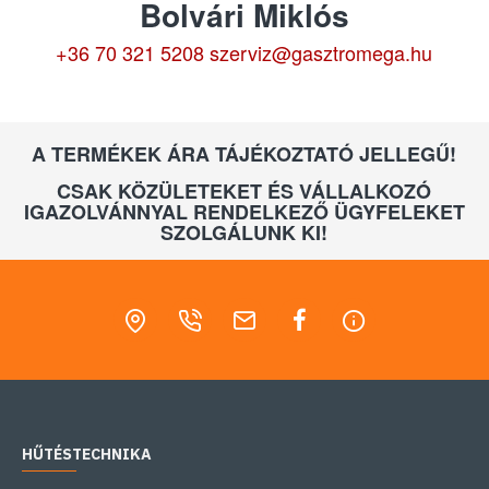
Bolvári Miklós
+36 70 321 5208
szerviz@gasztromega.hu
A TERMÉKEK ÁRA TÁJÉKOZTATÓ JELLEGŰ!
CSAK KÖZÜLETEKET ÉS VÁLLALKOZÓ
IGAZOLVÁNNYAL RENDELKEZŐ ÜGYFELEKET
SZOLGÁLUNK KI!
HŰTÉSTECHNIKA