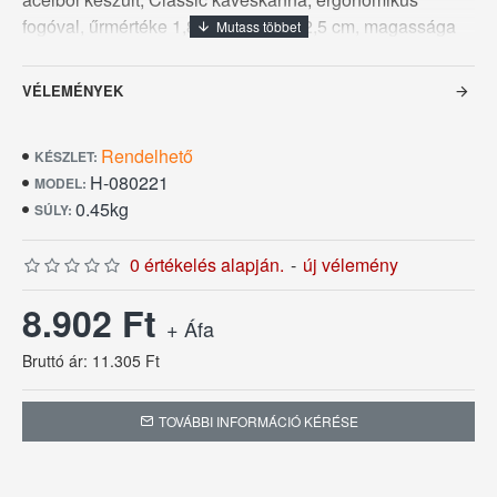
fogóval, űrmértéke 1,8 L, átmérője 12,5 cm, magassága
16,5 cm.
VÉLEMÉNYEK
Rendelhető
KÉSZLET:
H-080221
MODEL:
0.45kg
SÚLY:
0 értékelés alapján.
-
új vélemény
8.902 Ft
+ Áfa
Bruttó ár: 11.305 Ft
TOVÁBBI INFORMÁCIÓ KÉRÉSE