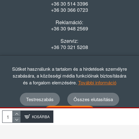
+36 30 514 3396
+36 30 366 0723
Reklamáció:
+36 30 948 2569
Szerviz:
+36 70 321 5208
Nyitvatartás
Hétfő-Péntek: 08:00-16:30
Sütiket használunk a tartalom és a hirdetések személyre
szabására, a közösségi média funkcióinak biztosítására
és a forgalom elemzésére.
További információ
Testreszabás
Összes elutasítása
© 2012 - 2024 GASZTRΩMEGA Kft.
Adatvédelmi szabályzat
ÁSZF
Elállási nyilatkozat
Összes elfogadása
Elállási tájékoztató
KOSÁRBA