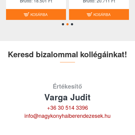
Brutto: 18.501 Ft
Brutto: 20.711 Ft
KOSÁRBA
KOSÁRBA
Keresd bizalommal kollégáinkat!
Értékesítő
Varga Judit
+36 30 514 3396
info@nagykonyhaiberendezesek.hu