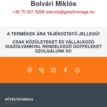
Bolvári Miklós
+36 70 321 5208
szerviz@gasztromega.hu
A TERMÉKEK ÁRA TÁJÉKOZTATÓ JELLEGŰ!
CSAK KÖZÜLETEKET ÉS VÁLLALKOZÓ
IGAZOLVÁNNYAL RENDELKEZŐ ÜGYFELEKET
SZOLGÁLUNK KI!
HŰTÉSTECHNIKA