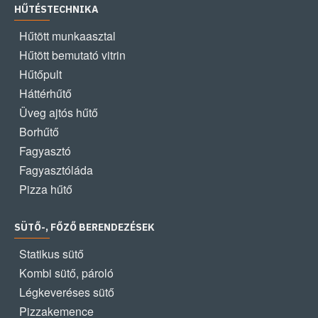
HŰTÉSTECHNIKA
Hűtött munkaasztal
Hűtött bemutató vitrin
Hűtőpult
Háttérhűtő
Üveg ajtós hűtő
Borhűtő
Fagyasztó
Fagyasztóláda
Pizza hűtő
SÜTŐ-, FŐZŐ BERENDEZÉSEK
Statikus sütő
Kombi sütő, pároló
Légkeveréses sütő
Pizzakemence