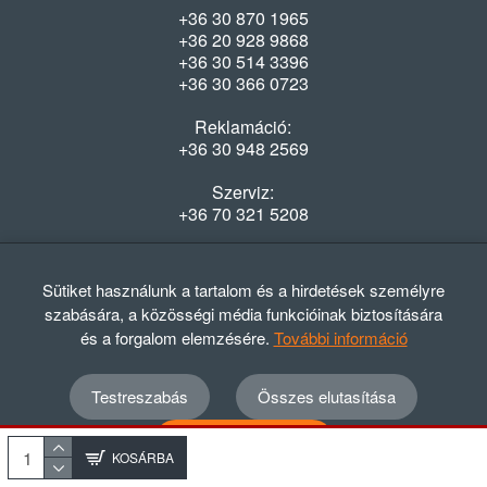
+36 30 870 1965
+36 20 928 9868
+36 30 514 3396
+36 30 366 0723
Reklamáció:
+36 30 948 2569
Szerviz:
+36 70 321 5208
Nyitvatartás
Hétfő-Péntek: 08:00-16:30
Sütiket használunk a tartalom és a hirdetések személyre
szabására, a közösségi média funkcióinak biztosítására
és a forgalom elemzésére.
További információ
Testreszabás
Összes elutasítása
© 2012 - 2024 GASZTRΩMEGA Kft.
Adatvédelmi szabályzat
ÁSZF
Elállási nyilatkozat
Összes elfogadása
Elállási tájékoztató
KOSÁRBA