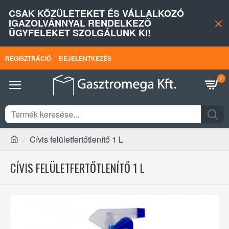
CSAK KÖZÜLETEKET ÉS VÁLLALKOZÓ
IGAZOLVÁNNYAL RENDELKEZŐ
ÜGYFELEKET SZOLGÁLUNK KI!
REGISZTRÁCIÓ
BEJELENTKEZÉS
0
Cívis felületfertőtlenítő 1 L
CÍVIS FELÜLETFERTŐTLENÍTŐ 1 L