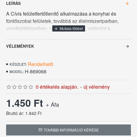
LEÍRÁS
A Cívis felületfertőtlenítő alkalmazása a konyhai és
fürdőszobai felületek, továbbá az élelmiszeriparban,
vendéglátóiparban, nagy-konyhákon, valamint a
betegellátó-és közintézményekben, berendezési és
felszerelési tárgyak felületeinek egy munkafázisban
VÉLEMÉNYEK
történő tisztító hatású fertőtlenítésére kiválóan alkalmas.
Baktericid, fungicid. Kiszerelése 1 L.
Rendelhető
KÉSZLET:
H-869066
MODEL:
0 értékelés alapján.
-
új vélemény
1.450 Ft
+ Áfa
Bruttó ár: 1.842 Ft
TOVÁBBI INFORMÁCIÓ KÉRÉSE