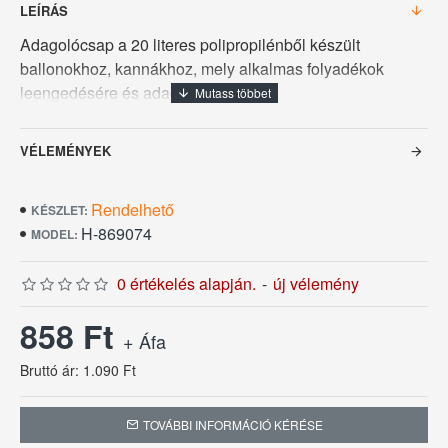
LEÍRÁS
Adagolócsap a 20 literes polipropilénből készült
ballonokhoz, kannákhoz, mely alkalmas folyadékok
leengedésére és adagolására.
VÉLEMÉNYEK
Rendelhető
KÉSZLET:
H-869074
MODEL:
0 értékelés alapján.
-
új vélemény
858 Ft
+ Áfa
Bruttó ár: 1.090 Ft
TOVÁBBI INFORMÁCIÓ KÉRÉSE