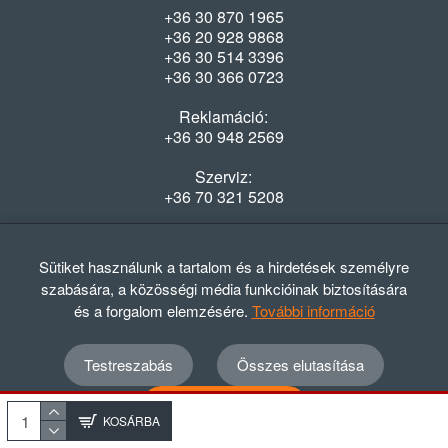
+36 30 870 1965
+36 20 928 9868
+36 30 514 3396
+36 30 366 0723
Reklamáció:
+36 30 948 2569
Szerviz:
+36 70 321 5208
Nyitvatartás
Hétfő-Péntek: 08:00-16:30
Sütiket használunk a tartalom és a hirdetések személyre
szabására, a közösségi média funkcióinak biztosítására
és a forgalom elemzésére.
További információ
Testreszabás
Összes elutasítása
© 2012 - 2024 GASZTRΩMEGA Kft.
Adatvédelmi szabályzat
ÁSZF
Elállási nyilatkozat
Összes elfogadása
Elállási tájékoztató
KOSÁRBA