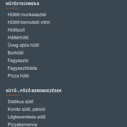
HŰTÉSTECHNIKA
Hűtött munkaasztal
Hűtött bemutató vitrin
Hűtőpult
Háttérhűtő
Üveg ajtós hűtő
Borhűtő
Fagyasztó
Fagyasztóláda
Pizza hűtő
SÜTŐ-, FŐZŐ BERENDEZÉSEK
Statikus sütő
Kombi sütő, pároló
Légkeveréses sütő
Pizzakemence