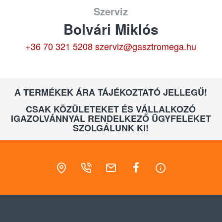
Szerviz
Bolvári Miklós
+36 70 321 5208
szerviz@gasztromega.hu
A TERMÉKEK ÁRA TÁJÉKOZTATÓ JELLEGŰ!
CSAK KÖZÜLETEKET ÉS VÁLLALKOZÓ
IGAZOLVÁNNYAL RENDELKEZŐ ÜGYFELEKET
SZOLGÁLUNK KI!