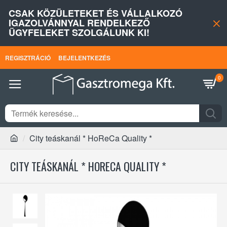
CSAK KÖZÜLETEKET ÉS VÁLLALKOZÓ
IGAZOLVÁNNYAL RENDELKEZŐ
ÜGYFELEKET SZOLGÁLUNK KI!
REGISZTRÁCIÓ
BEJELENTKEZÉS
0
City teáskanál * HoReCa Quality *
CITY TEÁSKANÁL * HORECA QUALITY *