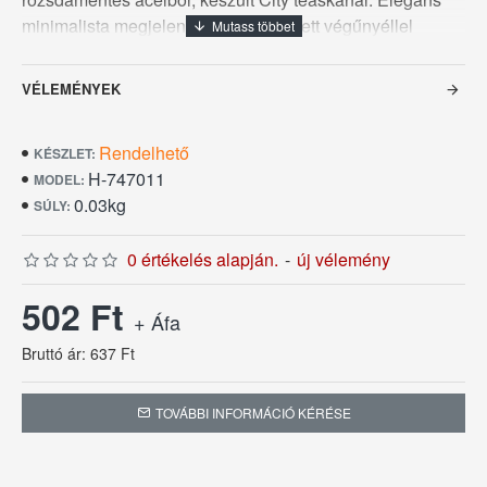
minimalista megjelenéssel, lekerekített végűnyéllel
modern letisztult formával készülnek a City evőeszközök,
ezt a teáskanalat a Sola Swiss AG Svájci gyárában
VÉLEMÉNYEK
készítették. A 3,5 milliméteres anyagvastagságból
fakadó meggyőző súlya a minőség érzetét kelti
Rendelhető
használójában, ezt a teáskanalat is öt év pótlási
KÉSZLET:
H-747011
garanciával kínáljuk.
MODEL:
0.03kg
SÚLY:
0 értékelés alapján.
-
új vélemény
502 Ft
+ Áfa
Bruttó ár: 637 Ft
TOVÁBBI INFORMÁCIÓ KÉRÉSE