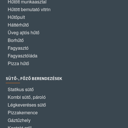
Hűtött munkaasztal
Hűtött bemutató vitrin
Hűtőpult
Háttérhűtő
Üveg ajtós hűtő
Borhűtő
Fagyasztó
Fagyasztóláda
Pizza hűtő
SÜTŐ-, FŐZŐ BERENDEZÉSEK
Statikus sütő
Kombi sütő, pároló
Légkeveréses sütő
Pizzakemence
Gáztűzhely
Kontakt grill