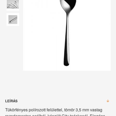
LEÍRÁS
Tükörfényes polírozott felülettel, tömör 3,5 mm vastag
rozsdamentes acélból, készült City teáskanál. Elegáns