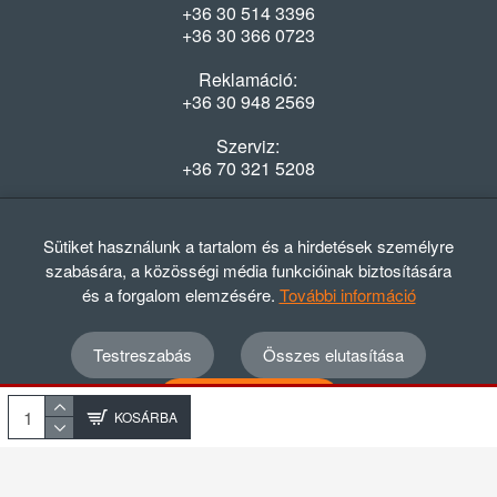
+36 30 514 3396
+36 30 366 0723
Reklamáció:
+36 30 948 2569
Szerviz:
+36 70 321 5208
Nyitvatartás
Hétfő-Péntek: 08:00-16:30
Sütiket használunk a tartalom és a hirdetések személyre
szabására, a közösségi média funkcióinak biztosítására
és a forgalom elemzésére.
További információ
Testreszabás
Összes elutasítása
© 2012 - 2024 GASZTRΩMEGA Kft.
Adatvédelmi szabályzat
ÁSZF
Elállási nyilatkozat
Összes elfogadása
Elállási tájékoztató
KOSÁRBA