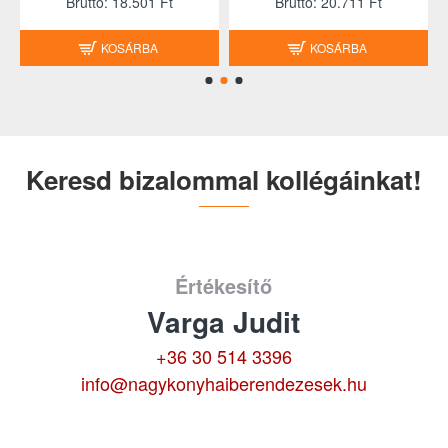
Brutto: 18.501 Ft
Brutto: 20.711 Ft
KOSÁRBA
KOSÁRBA
Keresd bizalommal kollégáinkat!
Értékesítő
Varga Judit
+36 30 514 3396
info@nagykonyhaiberendezesek.hu