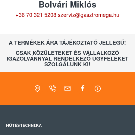
Bolvári Miklós
+36 70 321 5208
szerviz@gasztromega.hu
A TERMÉKEK ÁRA TÁJÉKOZTATÓ JELLEGŰ!
CSAK KÖZÜLETEKET ÉS VÁLLALKOZÓ
IGAZOLVÁNNYAL RENDELKEZŐ ÜGYFELEKET
SZOLGÁLUNK KI!
HŰTÉSTECHNIKA