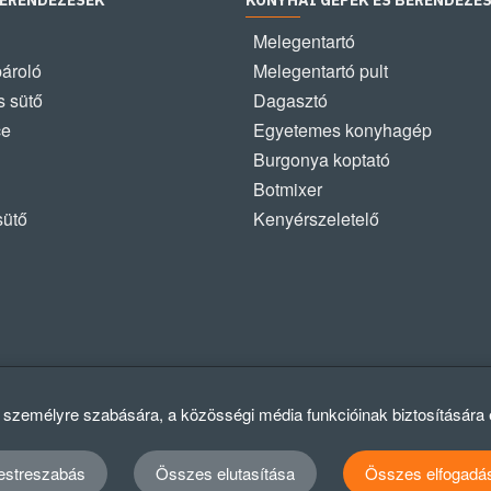
BERENDEZÉSEK
KONYHAI GÉPEK ÉS BERENDEZÉ
Melegentartó
pároló
Melegentartó pult
 sütő
Dagasztó
ce
Egyetemes konyhagép
Burgonya koptató
Botmixer
sütő
Kenyérszeletelő
k személyre szabására, a közösségi média funkcióinak biztosítására
estreszabás
Összes elutasítása
Összes elfogadá
Ad