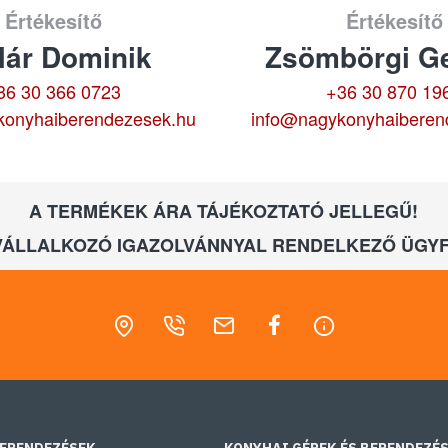
Értékesítő
Értékesítő
lár Dominik
Zsömbörgi Ge
36 30 366 0723
+36 30 870 19
konyhaiberendezesek.hu
info@nagykonyhaiberen
A TERMÉKEK ÁRA TÁJÉKOZTATÓ JELLEGŰ!
VÁLLALKOZÓ IGAZOLVÁNNYAL RENDELKEZŐ ÜGYF