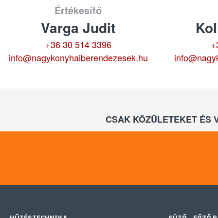
Értékesítő
Varga Judit
Kol
+36 30 514 3396
+
info@nagykonyhaiberendezesek.hu
info@nagy
CSAK KÖZÜLETEKET ÉS 