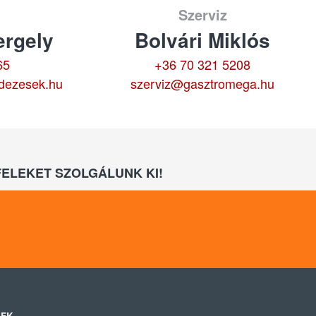
Szerviz
rgely
Bolvári Miklós
65
+36 70 321 5208
dezesek.hu
szerviz@gasztromega.hu
ELEKET SZOLGÁLUNK KI!