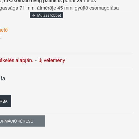
ú, rakásolható üveg pálinkás pohár 34 ml-es
agassága 71 mm, átmérője 45 mm, gyűjtő csomagolása
hető
4
tékelés alapján.
-
új vélemény
fa
RBA
FORMÁCIÓ KÉRÉSE