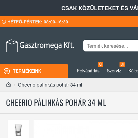
CSAK KÖZÜLETEKET ÉS VÁ
HÉTFŐ-PÉNTEK: 08:00-16:30
Új
Új
Felvásárlás
Szerviz
Kölc
TERMÉKEINK
Cheerio pálinkás pohár 34 ml
CHEERIO PÁLINKÁS POHÁR 34 ML