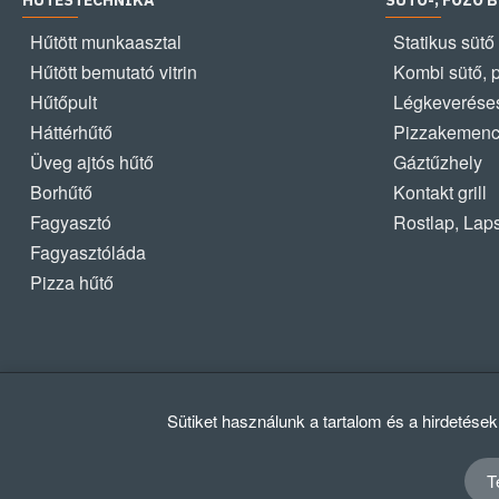
HŰTÉSTECHNIKA
SÜTŐ-, FŐZŐ 
Hűtött munkaasztal
Statikus sütő
Hűtött bemutató vitrin
Kombi sütő, 
Hűtőpult
Légkeveréses
Háttérhűtő
Pizzakemen
Üveg ajtós hűtő
Gáztűzhely
Borhűtő
Kontakt grill
Fagyasztó
Rostlap, Lap
Fagyasztóláda
Pizza hűtő
Sütiket használunk a tartalom és a hirdetése
T
© 2012 - 2024 GASZTRΩMEGA Kft.