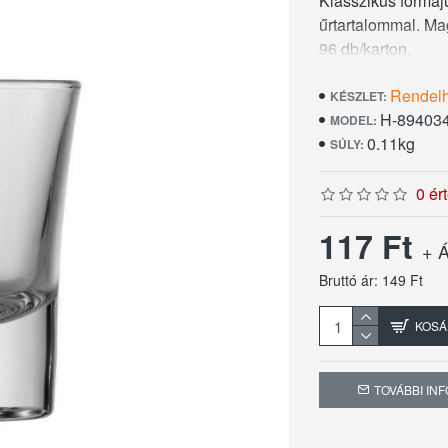
Klasszikus formáj
űrtartalommal. M
96 db/karton.
Rendel
KÉSZLET:
H-89403
MODEL:
0.11kg
SÚLY:
0 ér
117 Ft
+ Á
Bruttó ár: 149 Ft
KOSÁ
TOVÁBBI IN