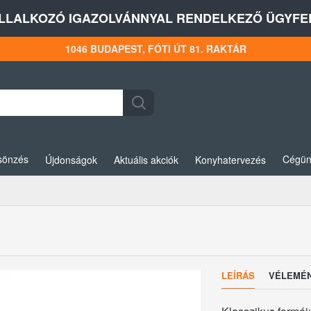
LLALKOZÓ IGAZOLVÁNNYAL RENDELKEZŐ ÜGYFEL
1046 BUDAPEST, FÓTI ÚT 81. RAKTÁR
sönzés
Cégün
Újdonságok
Aktuális akciók
Konyhatervezés
LEÍRÁS
VÉLEMÉ