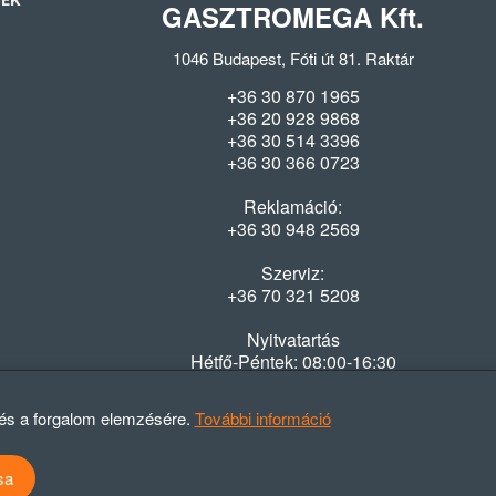
SEK
GASZTROMEGA Kft.
1046 Budapest, Fóti út 81. Raktár
+36 30 870 1965
+36 20 928 9868
+36 30 514 3396
+36 30 366 0723
Reklamáció:
+36 30 948 2569
Szerviz:
+36 70 321 5208
Nyitvatartás
Hétfő-Péntek: 08:00-16:30
 és a forgalom elemzésére.
További információ
sa
atvédelmi szabályzat
ÁSZF
Elállási nyilatkozat
Elállási tájékoztató