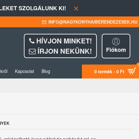
EKET SZOLGÁLUNK KI!
INFO@NAGYKONYHAIBERENDEZESEK.HU
HÍVJON MINKET!
Fiókom
ÍRJON NEKÜNK!
kről
Kapcsolat
Blog
0 termék - 0 Ft
NYEK