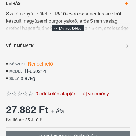
LEÍRÁS
Szaténfényű felülettel 18/10-es rozsdamentes acélból
készült, nagyüzemi burgonyatörő, erős 5 mm vastag
drótból hajtott fejének méretei, hossza 15 cm, szélessége
8 cm, üregesnyelének átmérője 3 cm, teljeshossza 80
cm.
VÉLEMÉNYEK
Rendelhető
KÉSZLET:
H-650214
MODEL:
0.97kg
SÚLY:
0 értékelés alapján.
-
új vélemény
27.882 Ft
+ Áfa
Bruttó ár: 35.410 Ft