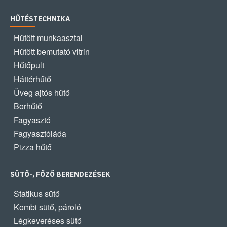
HŰTÉSTECHNIKA
Hűtött munkaasztal
Hűtött bemutató vitrin
Hűtőpult
Háttérhűtő
Üveg ajtós hűtő
Borhűtő
Fagyasztó
Fagyasztóláda
Pizza hűtő
SÜTŐ-, FŐZŐ BERENDEZÉSEK
Statikus sütő
Kombi sütő, pároló
Légkeveréses sütő