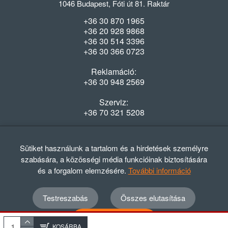
1046 Budapest, Fóti út 81. Raktár
+36 30 870 1965
+36 20 928 9868
+36 30 514 3396
+36 30 366 0723
Reklamáció:
+36 30 948 2569
Szerviz:
+36 70 321 5208
Nyitvatartás
Hétfő-Péntek: 08:00-16:30
Sütiket használunk a tartalom és a hirdetések személyre
szabására, a közösségi média funkcióinak biztosítására
és a forgalom elemzésére.
További információ
Testreszabás
Összes elutasítása
© 2012 - 2024 GASZTRΩMEGA Kft.
Adatvédelmi szabályzat
ÁSZF
Elállási nyilatkozat
Összes elfogadása
Elállási tájékoztató
KOSÁRBA