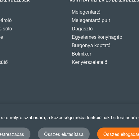
BERENDEZÉSEK
KONYHAI GÉPEK ÉS BERENDEZÉ
Melegentartó
pároló
Melegentartó pult
 sütő
Dagasztó
ce
Egyetemes konyhagép
Burgonya koptató
Botmixer
sütő
Kenyérszeletelő
k személyre szabására, a közösségi média funkcióinak biztosítására
estreszabás
Összes elutasítása
Összes elfogadá
Ad