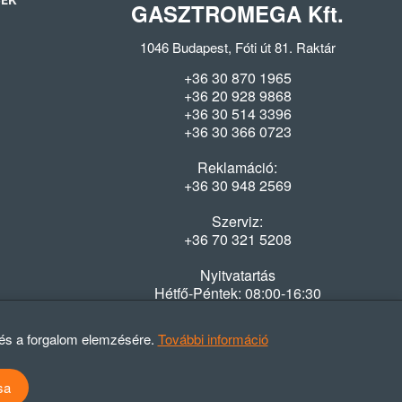
SEK
GASZTROMEGA Kft.
1046 Budapest, Fóti út 81. Raktár
+36 30 870 1965
+36 20 928 9868
+36 30 514 3396
+36 30 366 0723
Reklamáció:
+36 30 948 2569
Szerviz:
+36 70 321 5208
Nyitvatartás
Hétfő-Péntek: 08:00-16:30
 és a forgalom elemzésére.
További információ
sa
atvédelmi szabályzat
ÁSZF
Elállási nyilatkozat
Elállási tájékoztató