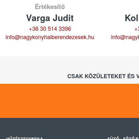
Értékesítő
Varga Judit
Kol
+36 30 514 3396
+
info@nagykonyhaiberendezesek.hu
info@nagy
CSAK KÖZÜLETEKET ÉS 