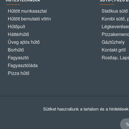
HŰTÉSTECHNIKA
SÜTŐ-, FŐZŐ 
Hűtött munkaasztal
Statikus sütő
Hűtött bemutató vitrin
Kombi sütő, 
Hűtőpult
Légkeveréses
Háttérhűtő
Pizzakemen
Üveg ajtós hűtő
Gáztűzhely
Borhűtő
Kontakt grill
Fagyasztó
Rostlap, Lap
Fagyasztóláda
Pizza hűtő
Sütiket használunk a tartalom és a hirdetése
T
© 2012 - 2024 GASZTRΩMEGA Kft.