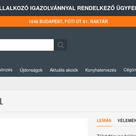
LLALKOZÓ IGAZOLVÁNNYAL RENDELKEZŐ ÜGYFEL
1046 BUDAPEST, FÓTI ÚT 81. RAKTÁR
sönzés
Cégün
Újdonságok
Aktuális akciók
Konyhatervezés
L
LEÍRÁS
VÉLEMÉ