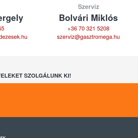
Szerviz
rgely
Bolvári Miklós
65
+36 70 321 5208
dezesek.hu
szerviz@gasztromega.hu
ELEKET SZOLGÁLUNK KI!