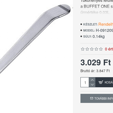
Tükörfényes felül
a BUFFET ONE szér
űrmértéke 0,03L.
Rendel
KÉSZLET:
H-09120
MODEL:
0.14kg
SÚLY:
0 ér
3.029 F
Bruttó ár: 3.847 Ft
KOSÁ
TOVÁBBI IN