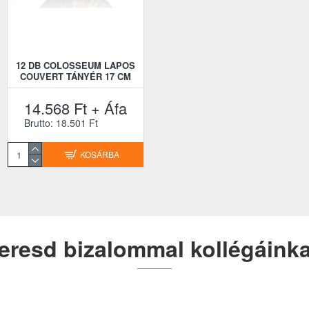
12 DB COLOSSEUM LAPOS
12 DB COLOSSEUM LAPOS
COUVERT TÁNYÉR 17 CM
DESSZERTTÁNYÉR 21 CM
14.568 Ft + Áfa
16.308 Ft + Áfa
Brutto: 18.501 Ft
Brutto: 20.711 Ft
KOSÁRBA
KOSÁRBA
eresd bizalommal kollégáinka