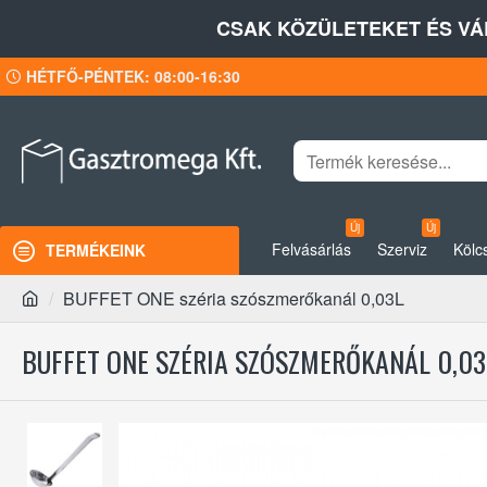
CSAK KÖZÜLETEKET ÉS VÁ
HÉTFŐ-PÉNTEK: 08:00-16:30
Új
Új
Felvásárlás
Szerviz
Kölc
TERMÉKEINK
BUFFET ONE széria szószmerőkanál 0,03L
BUFFET ONE SZÉRIA SZÓSZMERŐKANÁL 0,03