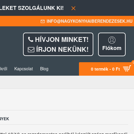
EKET SZOLGÁLUNK KI!
INFO@NAGYKONYHAIBERENDEZESEK.HU
HÍVJON MINKET!
Fiókom
ÍRJON NEKÜNK!
kről
Kapcsolat
Blog
0 termék - 0 Ft
NYEK