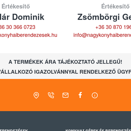
Értékesítő
Értékesítő
lár Dominik
Zsömbörgi Ge
36 30 366 0723
+36 30 870 19
konyhaiberendezesek.hu
info@nagykonyhaiberen
A TERMÉKEK ÁRA TÁJÉKOZTATÓ JELLEGŰ!
VÁLLALKOZÓ IGAZOLVÁNNYAL RENDELKEZŐ ÜGYF