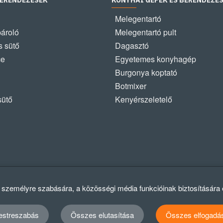
BERENDEZÉSEK
KONYHAI GÉPEK ÉS BERENDEZÉ
Melegentartó
pároló
Melegentartó pult
 sütő
Dagasztó
ce
Egyetemes konyhagép
Burgonya koptató
Botmixer
sütő
Kenyérszeletelő
k személyre szabására, a közösségi média funkcióinak biztosítására
estreszabás
Összes elutasítása
Összes elfogadá
Ad