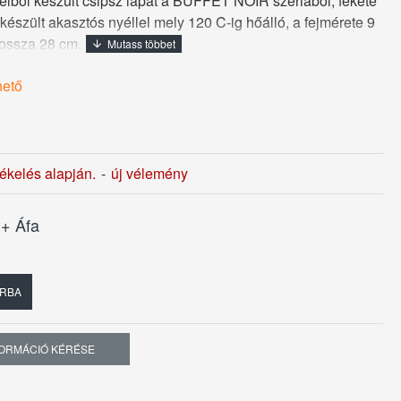
ból készült csipsz lapát a BUFFET NOIR szériából, fekete
szült akasztós nyéllel mely 120 C-ig hőálló, a fejmérete 9
hossza 28 cm.
hető
1
tékelés alapján.
-
új vélemény
t
+ Áfa
RBA
FORMÁCIÓ KÉRÉSE