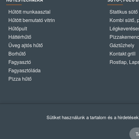
HŰTÉSTECHNIKA
SÜTŐ-, FŐZŐ 
Hűtött munkaasztal
Statikus sütő
Hűtött bemutató vitrin
Kombi sütő, 
Hűtőpult
Légkeveréses
Háttérhűtő
Pizzakemen
Üveg ajtós hűtő
Gáztűzhely
Borhűtő
Kontakt grill
Fagyasztó
Rostlap, Lap
Fagyasztóláda
Pizza hűtő
Sütiket használunk a tartalom és a hirdetése
T
© 2012 - 2024 GASZTRΩMEGA Kft.