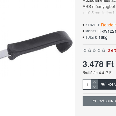
Rozsdamentes acél
ABS műanyagból ké
x 10,5 cm, teljes 
Rendel
KÉSZLET:
H-09122
MODEL:
0.16kg
SÚLY:
0 ér
3.478 F
Bruttó ár: 4.417 Ft
KOSÁ
TOVÁBBI IN