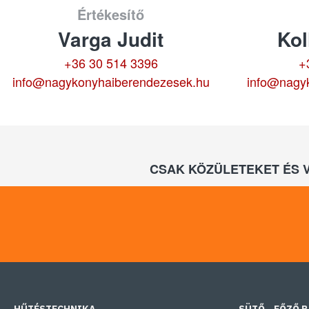
Értékesítő
Varga Judit
Kol
+36 30 514 3396
+
info@nagykonyhaiberendezesek.hu
info@nagy
CSAK KÖZÜLETEKET ÉS 