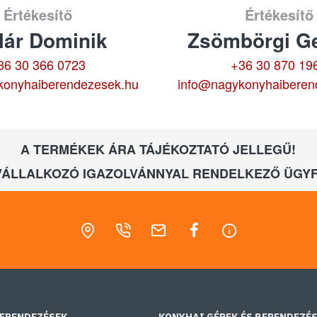
Értékesítő
Értékesítő
lár Dominik
Zsömbörgi Ge
36 30 366 0723
+36 30 870 19
konyhaiberendezesek.hu
info@nagykonyhaiberen
A TERMÉKEK ÁRA TÁJÉKOZTATÓ JELLEGŰ!
VÁLLALKOZÓ IGAZOLVÁNNYAL RENDELKEZŐ ÜGYF