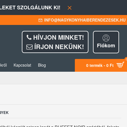
EKET SZOLGÁLUNK KI!
INFO@NAGYKONYHAIBERENDEZESEK.HU
HÍVJON MINKET!
Fiókom
ÍRJON NEKÜNK!
kről
Kapcsolat
Blog
0 termék - 0 Ft
NYEK