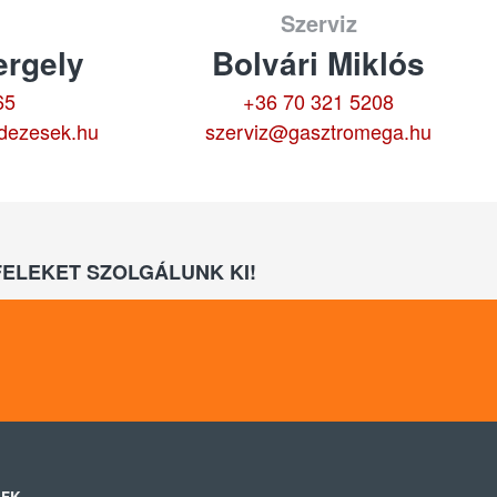
Szerviz
rgely
Bolvári Miklós
65
+36 70 321 5208
dezesek.hu
szerviz@gasztromega.hu
ELEKET SZOLGÁLUNK KI!