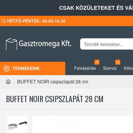
CSAK KÖZÜLETEKET ÉS VÁ
HÉTFŐ-PÉNTEK: 08:00-16:30
Új
Új
Felvásárlás
Szerviz
Kölc
TERMÉKEINK
BUFFET NOIR csipszlapát 28 cm
BUFFET NOIR CSIPSZLAPÁT 28 CM