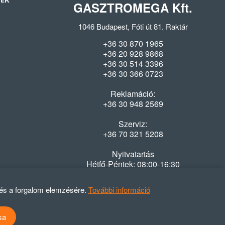
SEK
GASZTROMEGA Kft.
1046 Budapest, Fóti út 81. Raktár
+36 30 870 1965
+36 20 928 9868
+36 30 514 3396
+36 30 366 0723
Reklamáció:
+36 30 948 2569
Szerviz:
+36 70 321 5208
Nyitvatartás
Hétfő-Péntek: 08:00-16:30
 és a forgalom elemzésére.
További információ
sa
atvédelmi szabályzat
ÁSZF
Elállási nyilatkozat
Elállási tájékoztató