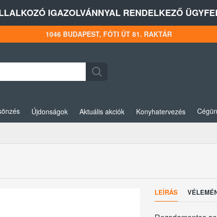
LLALKOZÓ IGAZOLVÁNNYAL RENDELKEZŐ ÜGYFEL
1046 BUDAPEST, FÓTI ÚT 81. RAKTÁR
sönzés
Cégün
Újdonságok
Aktuális akciók
Konyhatervezés
LEÍRÁS
VÉLEMÉ