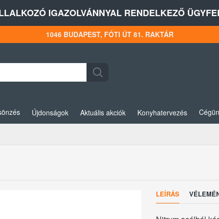
LLALKOZÓ IGAZOLVÁNNYAL RENDELKEZŐ ÜGYFEL
1046 BUDAPEST, FÓTI ÚT 81. RAKTÁR
sönzés
Cégün
Újdonságok
Aktuális akciók
Konyhatervezés
LEÍRÁS
VÉLEMÉ