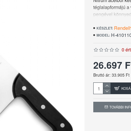
Nitrum acélból kés
téglalapformájú a 
pengével könnyedé
cm, ebből a penge
Rendel
mely hő és vegys
KÉSZLET:
H-41011
MODEL:
0 ér
26.697 
Bruttó ár: 33.905 Ft
KOSÁ
TOVÁBBI IN