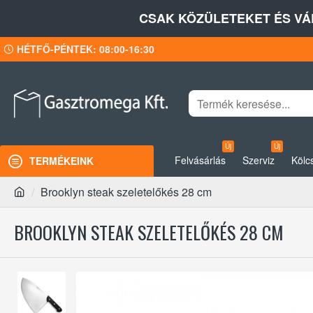
CSAK KÖZÜLETEKET ÉS VÁ
HÉTFŐ-PÉNTEK: 08:00-16:30
Új
Új
Felvásárlás
Szerviz
Kölc
TERMÉKEINK
Brooklyn steak szeletelőkés 28 cm
BROOKLYN STEAK SZELETELŐKÉS 28 CM