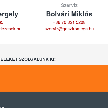
Szerviz
rgely
Bolvári Miklós
65
+36 70 321 5208
dezesek.hu
szerviz@gasztromega.hu
ELEKET SZOLGÁLUNK KI!