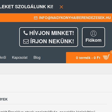
EKET SZOLGÁLUNK KI!
INFO@NAGYKONYHAIBERENDEZESEK.HU
HÍVJON MINKET!
Fiókom
ÍRJON NEKÜNK!
kről
Kapcsolat
Blog
0 termék - 0 Ft
NYEK