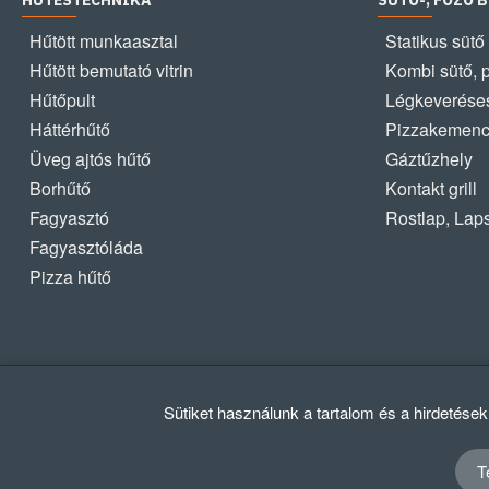
HŰTÉSTECHNIKA
SÜTŐ-, FŐZŐ 
Hűtött munkaasztal
Statikus sütő
Hűtött bemutató vitrin
Kombi sütő, 
Hűtőpult
Légkeveréses
Háttérhűtő
Pizzakemen
Üveg ajtós hűtő
Gáztűzhely
Borhűtő
Kontakt grill
Fagyasztó
Rostlap, Lap
Fagyasztóláda
Pizza hűtő
Sütiket használunk a tartalom és a hirdetése
T
© 2012 - 2024 GASZTRΩMEGA Kft.