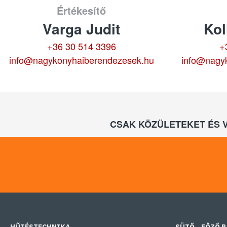
Értékesítő
Varga Judit
Kol
+36 30 514 3396
+
info@nagykonyhaiberendezesek.hu
info@nagy
CSAK KÖZÜLETEKET ÉS 