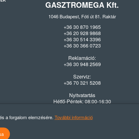
SEK
GASZTROMEGA Kft.
1046 Budapest, Fóti út 81. Raktár
+36 30 870 1965
+36 20 928 9868
+36 30 514 3396
+36 30 366 0723
Reklamáció:
+36 30 948 2569
Szerviz:
+36 70 321 5208
Nyitvatartás
Hétfő-Péntek: 08:00-16:30
 és a forgalom elemzésére.
További információ
sa
atvédelmi szabályzat
ÁSZF
Elállási nyilatkozat
Elállási tájékoztató