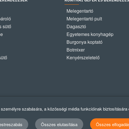
BERENDEZÉSEK
KONYHAI GÉPEK ÉS BERENDEZÉ
Melegentartó
pároló
Melegentartó pult
 sütő
Dagasztó
ce
Egyetemes konyhagép
Burgonya koptató
Botmixer
sütő
Kenyérszeletelő
k személyre szabására, a közösségi média funkcióinak biztosítására
estreszabás
Összes elutasítása
Összes elfogadá
Ad