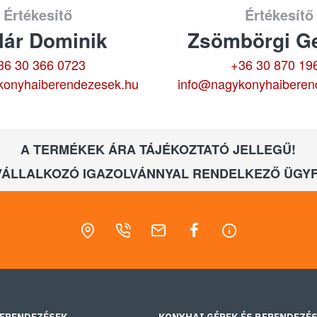
Értékesítő
Értékesítő
lár Dominik
Zsömbörgi Ge
36 30 366 0723
+36 30 870 19
konyhaiberendezesek.hu
info@nagykonyhaiberen
A TERMÉKEK ÁRA TÁJÉKOZTATÓ JELLEGŰ!
VÁLLALKOZÓ IGAZOLVÁNNYAL RENDELKEZŐ ÜGYF