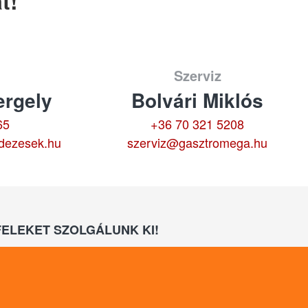
t!
Szerviz
rgely
Bolvári Miklós
65
+36 70 321 5208
dezesek.hu
szerviz@gasztromega.hu
ELEKET SZOLGÁLUNK KI!