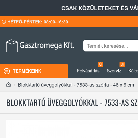
CSAK KÖZÜLETEKET ÉS VÁ
HÉTFŐ-PÉNTEK: 08:00-16:30
Új
Új
Felvásárlás
Szerviz
Kölc
TERMÉKEINK
Blokktartó üveggolyókkal - 7533-as széria - 46 x 6 cm
BLOKKTARTÓ ÜVEGGOLYÓKKAL - 7533-AS SZÉ