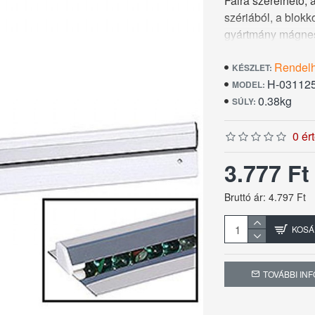
Falra szerelhető,
szériából, a blokk
gyártmány mágnes
megrendelések gy
Rendel
magassága 6 cm, 
KÉSZLET:
H-03112
MODEL:
0.38kg
SÚLY:
0 ér
3.777 F
Bruttó ár: 4.797 Ft
KOSÁ
TOVÁBBI IN