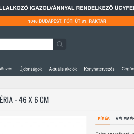
LLALKOZÓ IGAZOLVÁNNYAL RENDELKEZŐ ÜGYFEL
1046 BUDAPEST, FÓTI ÚT 81. RAKTÁR
sönzés
Cégün
Újdonságok
Aktuális akciók
Konyhatervezés
RIA - 46 X 6 CM
LEÍRÁS
VÉLEMÉ