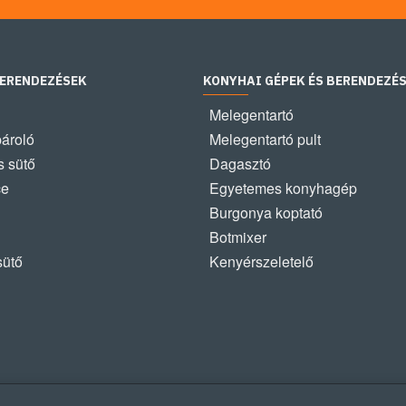
BERENDEZÉSEK
KONYHAI GÉPEK ÉS BERENDEZÉ
Melegentartó
pároló
Melegentartó pult
 sütő
Dagasztó
ce
Egyetemes konyhagép
Burgonya koptató
Botmixer
sütő
Kenyérszeletelő