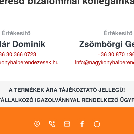
eresd bizalommal kollégáinka
Értékesítő
Értékesítő
lár Dominik
Zsömbörgi Ge
36 30 366 0723
+36 30 870 19
konyhaiberendezesek.hu
info@nagykonyhaiberen
A TERMÉKEK ÁRA TÁJÉKOZTATÓ JELLEGŰ!
VÁLLALKOZÓ IGAZOLVÁNNYAL RENDELKEZŐ ÜGYF