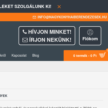
EKET SZOLGÁLUNK KI!
INFO@NAGYKONYHAIBERENDEZESEK.HU
HÍVJON MINKET!
Fiókom
ÍRJON NEKÜNK!
kről
Kapcsolat
Blog
0 termék - 0 Ft
NYEK