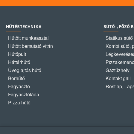
HŰTÉSTECHNIKA
SÜTŐ-, FŐZŐ 
Hűtött munkaasztal
Statikus sütő
Hűtött bemutató vitrin
Kombi sütő, 
Hűtőpult
Légkeveréses
Háttérhűtő
Pizzakemen
Üveg ajtós hűtő
Gáztűzhely
Borhűtő
Kontakt grill
Fagyasztó
Rostlap, Lap
Fagyasztóláda
Pizza hűtő