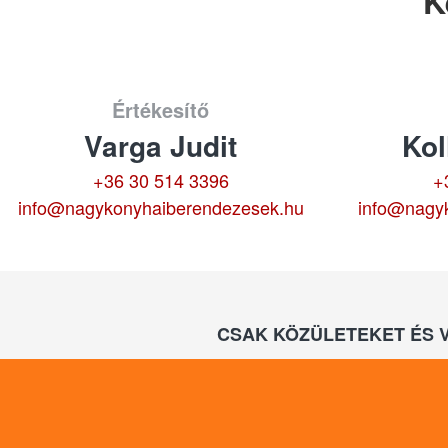
K
Értékesítő
Varga Judit
Kol
+36 30 514 3396
+
info@nagykonyhaiberendezesek.hu
info@nagy
CSAK KÖZÜLETEKET ÉS 