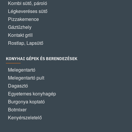
Kombi sütő, pároló
Légkeveréses sütő
Pizzakemence
Gáztűzhely
Kontakt grill
Rostlap, Lapsütő
KONYHAI GÉPEK ÉS BERENDEZÉSEK
Melegentartó
Melegentartó pult
Dagasztó
Egyetemes konyhagép
Burgonya koptató
Botmixer
Kenyérszeletelő