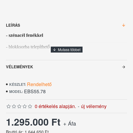
LEÍRÁS
- szénacél fenékkel
- blokksorba telepíthető
- kézi billentésű
VÉLEMÉNYEK
- fokozatmentes hőfokszabályozás 50°C és 250°C között
- vízfeltöltő csappal
Rendelhető
KÉSZLET:
EBS55.78
MODEL:
Külméret: 800 x 700 x 900 mm
0 értékelés alapján.
-
új vélemény
Serpenyőcsésze méret: 720 x 380 x 220 mm
1.295.000 Ft
+ Áfa
Serpenyőcsésze névleges térfogata: 50 liter
Bruttó ár: 1.644.650 Ft