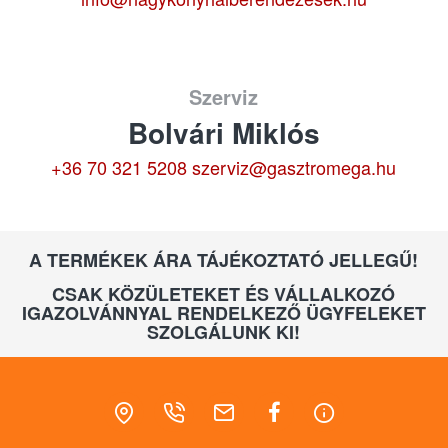
Szerviz
Bolvári Miklós
+36 70 321 5208
szerviz@gasztromega.hu
A TERMÉKEK ÁRA TÁJÉKOZTATÓ JELLEGŰ!
CSAK KÖZÜLETEKET ÉS VÁLLALKOZÓ
IGAZOLVÁNNYAL RENDELKEZŐ ÜGYFELEKET
SZOLGÁLUNK KI!