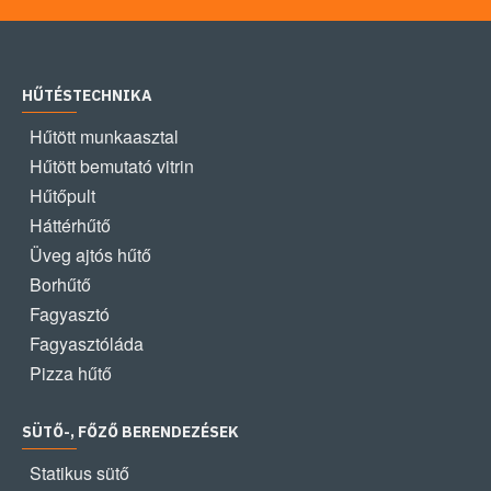
HŰTÉSTECHNIKA
Hűtött munkaasztal
Hűtött bemutató vitrin
Hűtőpult
Háttérhűtő
Üveg ajtós hűtő
Borhűtő
Fagyasztó
Fagyasztóláda
Pizza hűtő
SÜTŐ-, FŐZŐ BERENDEZÉSEK
Statikus sütő