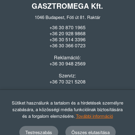
GASZTROMEGA Kft.
1046 Budapest, Fóti út 81. Raktár
+36 30 870 1965
+36 20 928 9868
+36 30 514 3396
+36 30 366 0723
Reklamáció:
+36 30 948 2569
Szerviz:
+36 70 321 5208
Nyitvatartás
Hétfő-Péntek: 08:00-16:30
Sütiket használunk a tartalom és a hirdetések személyre
szabására, a közösségi média funkcióinak biztosítására
és a forgalom elemzésére.
További információ
Testreszabás
Összes elutasítása
© 2012 - 2024 GASZTRΩMEGA Kft.