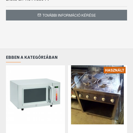
Teljesítmény: 7,76 kW
TOVÁBBI INFORMÁCIÓ KÉRÉSE
Feszültség: ~ 3N x 400 V (50 Hz)
Garancia: 12 hónap
EBBEN A KATEGÓRIÁBAN
HASZNÁLT