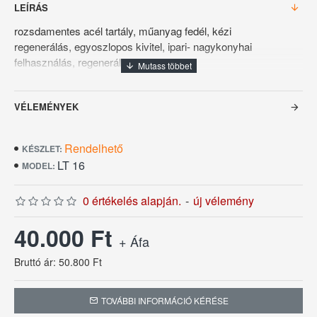
LEÍRÁS
rozsdamentes acél tartály, műanyag fedél, kézi
regenerálás, egyoszlopos kivitel, ipari- nagykonyhai
felhasználás, regeneráló cső
Tartály űrtartalom: 16 liter
VÉLEMÉNYEK
Ioncserélő gyanta: 12 liter
Maximális átfolyás: 2100 liter/h
Rendelhető
KÉSZLET:
LT 16
Működési víznyomás: 1-8 bar
MODEL:
Működési vízhőmérséklet: 4-25°C
0 értékelés alapján.
-
új vélemény
Regenerálásonkénti sóigény: 3 kg
40.000 Ft
+ Áfa
Vízcsatlakozások mérete: 3/4"
Bruttó ár: 50.800 Ft
Méret: Ø190×255×600h mm
TOVÁBBI INFORMÁCIÓ KÉRÉSE