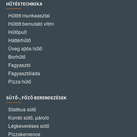
HŰTÉSTECHNIKA
Hűtött munkaasztal
Hűtött bemutató vitrin
Hűtőpult
Háttérhűtő
Üveg ajtós hűtő
Borhűtő
Fagyasztó
Fagyasztóláda
Pizza hűtő
SÜTŐ-, FŐZŐ BERENDEZÉSEK
Statikus sütő
Kombi sütő, pároló
Légkeveréses sütő
Pizzakemence