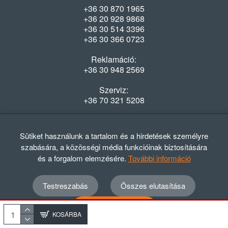
+36 30 870 1965
+36 20 928 9868
+36 30 514 3396
+36 30 366 0723
Reklamáció:
+36 30 948 2569
Szerviz:
+36 70 321 5208
Nyitvatartás
Hétfő-Péntek: 08:00-16:30
Sütiket használunk a tartalom és a hirdetések személyre
szabására, a közösségi média funkcióinak biztosítására
és a forgalom elemzésére.
További információ
Testreszabás
Összes elutasítása
© 2012 - 2024 GASZTRΩMEGA Kft.
Adatvédelmi szabályzat
ÁSZF
Elállási nyilatkozat
Összes elfogadása
Elállási tájékoztató
KOSÁRBA