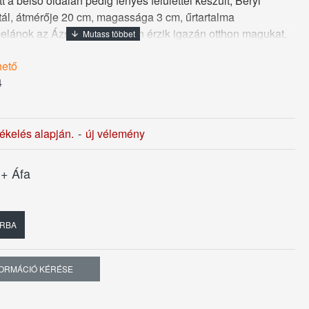
t a belső oldalán pedig fényes felülettel készült, Beryl
tál, átmérője 20 cm, magassága 3 cm, űrtartalma
rcelánok az Ázsiai konyhákban érzik igazán otthon magukat,
összetételükkel a földszínű Earth Colours éttermi porcelán
hető
jai. A Beryl éttermi porcelánokat nagyon
4
 égetik ki, ezért tömörszerkezetű felületük ellenáll a
tartós, hosszúélettartamú éttermi porcelánok. A Beryl
siai fogásokat felszolgáló éttermeknek ajánljuk.
tékelés alapján.
-
új vélemény
t
+ Áfa
RBA
FORMÁCIÓ KÉRÉSE